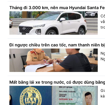
Tháng đi 3.000 km, nên mua Hyundai Santa F
Cô
vẫ
tr
Đi ngược chiều trên cao tốc, nam thanh niên bị
Ng
Ng
Mất bằng lái xe trong nước, có được dùng bằng
Gi
kè