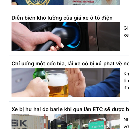
Diễn biến khó lường của giá xe ô tô điện
Gi
xe
Chỉ uống một cốc bia, lái xe có bị xử phạt về 
Kh
tỉ
đú
Xe bị hư hại do barie khi qua làn ETC sẽ được
Nh
vớ