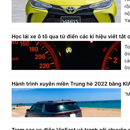
rồ
nộ
Ya
Học lái xe ô tô qua từ điển các kí hiệu viết tắt 
Từ
ôt
cà
ôt
Hành trình xuyên miền Trung hè 2022 bằng KI
“M
Trạm sạc xe điện VinFast và tranh cãi chuyện 