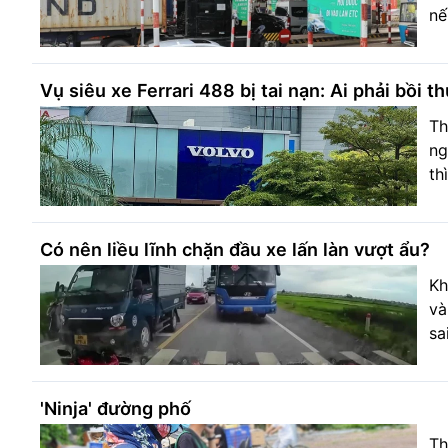
nế
Vụ siêu xe Ferrari 488 bị tai nạn: Ai phải bồi 
Th
ng
th
Có nên liều lĩnh chặn đầu xe lấn làn vượt ẩu?
Kh
và
sa
'Ninja' đường phố
Th