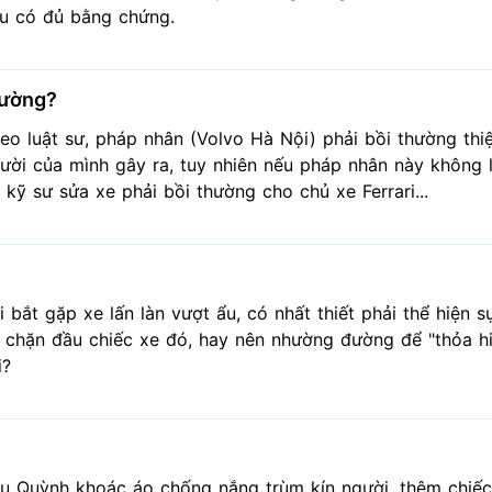
u có đủ bằng chứng.
thường?
eo luật sư, pháp nhân (Volvo Hà Nội) phải bồi thường thiệ
ười của mình gây ra, tuy nhiên nếu pháp nhân này không 
ì kỹ sư sửa xe phải bồi thường cho chủ xe Ferrari...
i bắt gặp xe lấn làn vượt ẩu, có nhất thiết phải thể hiện 
 chặn đầu chiếc xe đó, hay nên nhường đường để "thỏa hi
i?
u Quỳnh khoác áo chống nắng trùm kín người, thêm chiế