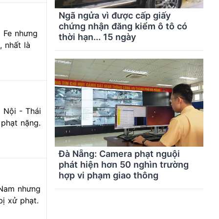
Ngã ngửa vì được cấp giấy
chứng nhận đăng kiểm ô tô có
a Fe nhưng
thời hạn... 15 ngày
 nhất là
 Nội - Thái
 phạt nặng.
Đà Nẵng: Camera phạt nguội
phát hiện hơn 50 nghìn trường
hợp vi phạm giao thông
t Nam nhưng
bị xử phạt.