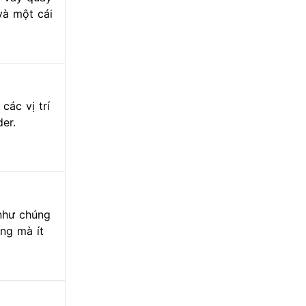
và một cái
các vị trí
er.
 như chúng
ng mà ít