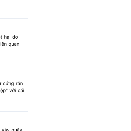
t hại do
liên quan
sự cứng rắn
ệp" với cái
c váy quây