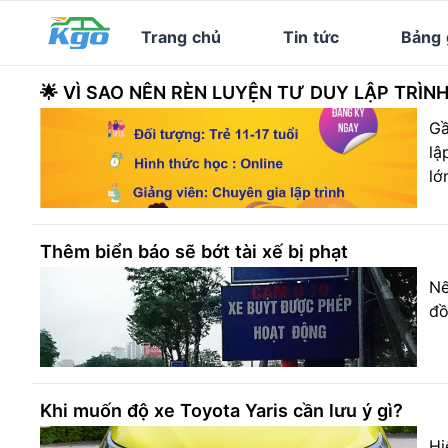
Trang chủ
Tin tức
Bảng 
🌟 VÌ SAO NÊN RÈN LUYỆN TƯ DUY LẬP TRÌNH
Gầ
lậ
lớ
Thêm biển báo sẽ bớt tài xế bị phạt
Nế
đồ
Khi muốn độ xe Toyota Yaris cần lưu ý gì?
Hi