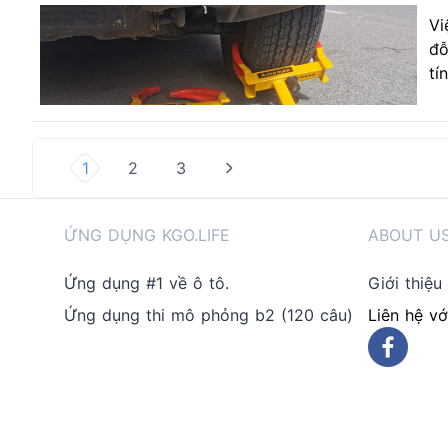
Vi
đỗ
tí
1
2
3
ỨNG DỤNG KGO.LIFE
ABOUT U
Ứng dụng #1 về ô tô.
Giới thiệu
Ứng dụng thi mô phỏng b2 (120 câu)
Liên hệ vớ