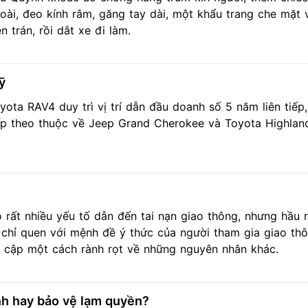
oài, đeo kính râm, găng tay dài, một khẩu trang che mặt 
ên trán, rồi dắt xe đi làm.
ỹ
yota RAV4 duy trì vị trí dẫn đầu doanh số 5 năm liên tiếp, 
ếp theo thuộc về Jeep Grand Cherokee và Toyota Highland
 rất nhiều yếu tố dẫn đến tai nạn giao thông, nhưng hầu
 chỉ quen với mệnh đề ý thức của người tham gia giao thô
 cập một cách rành rọt về những nguyên nhân khác.
inh hay bảo vệ lạm quyền?