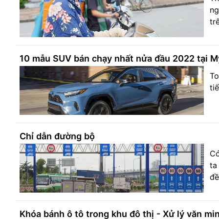
ng
tr
10 mẫu SUV bán chạy nhất nửa đầu 2022 tại M
To
ti
Chỉ dẫn đường bộ
Có
ta
đề
Khóa bánh ô tô trong khu đô thị - Xử lý văn m