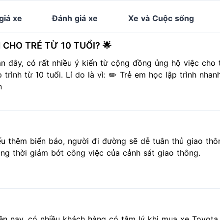
giá xe
Đánh giá xe
Xe và Cuộc sống
 CHO TRẺ TỪ 10 TUỔI? 🌟
n đây, có rất nhiều ý kiến từ cộng đồng ủng hộ việc cho
p trình từ 10 tuổi. Lí do là vì: ✏️ Trẻ em học lập trình nha
n
u thêm biển báo, người đi đường sẽ dễ tuân thủ giao thô
ng thời giảm bớt công việc của cảnh sát giao thông.
ện nay, có nhiều khách hàng có tâm lý khi mua xe Toyota 