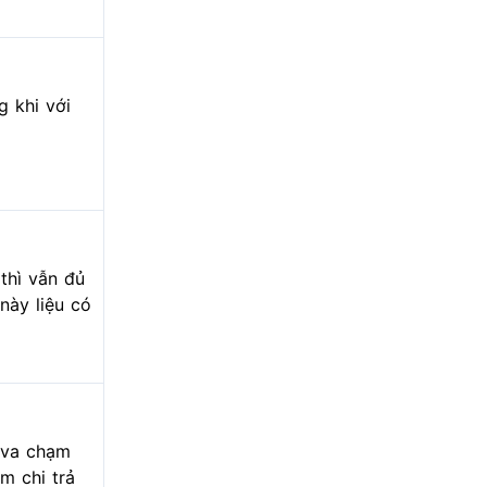
g khi với
thì vẫn đủ
này liệu có
 va chạm
m chi trả