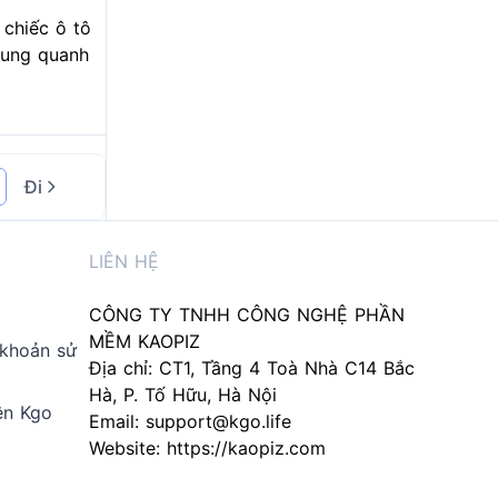
 chiếc ô tô
xung quanh
Đi
LIÊN HỆ
CÔNG TY TNHH CÔNG NGHỆ PHẦN
MỀM KAOPIZ
 khoản sử
Địa chỉ: CT1, Tầng 4 Toà Nhà C14 Bắc
Hà, P. Tố Hữu, Hà Nội
ên Kgo
Email:
support@kgo.life
Website:
https://kaopiz.com