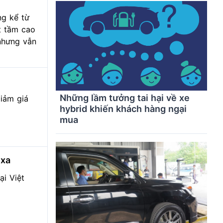
ng kể từ
t tầm cao
 nhưng vẫn
Những lầm tưởng tai hại về xe
iảm giá
hybrid khiến khách hàng ngại
mua
 xa
ại Việt