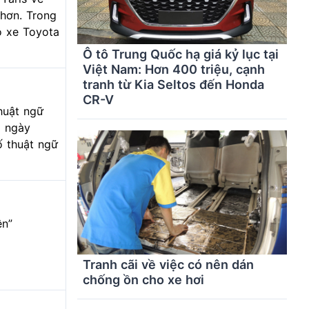
 hơn. Trong
ộ xe Toyota
Ô tô Trung Quốc hạ giá kỷ lục tại
Việt Nam: Hơn 400 triệu, cạnh
tranh từ Kia Seltos đến Honda
CR-V
Thuật ngữ
à ngày
số thuật ngữ
ên”
Tranh cãi về việc có nên dán
chống ồn cho xe hơi