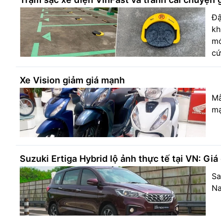
Đậ
kh
mớ
cứ
Xe Vision giảm giá mạnh
Mẫ
mạ
Suzuki Ertiga Hybrid lộ ảnh thực tế tại VN: Gi
Sa
Na