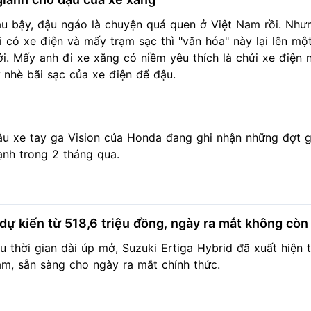
u bậy, đậu ngáo là chuyện quá quen ở Việt Nam rồi. Như
i có xe điện và mấy trạm sạc thì "văn hóa" này lại lên mộ
i. Mấy anh đi xe xăng có niềm yêu thích là chửi xe điện
 nhè bãi sạc của xe điện để đậu.
u xe tay ga Vision của Honda đang ghi nhận những đợt g
nh trong 2 tháng qua.
á dự kiến từ 518,6 triệu đồng, ngày ra mắt không còn
u thời gian dài úp mở, Suzuki Ertiga Hybrid đã xuất hiện t
m, sẵn sàng cho ngày ra mắt chính thức.