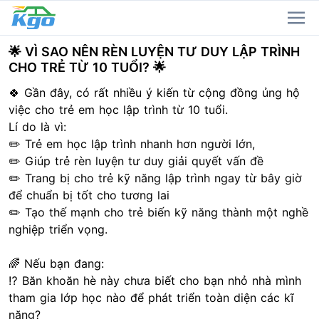
🌟 VÌ SAO NÊN RÈN LUYỆN TƯ DUY LẬP TRÌNH
CHO TRẺ TỪ 10 TUỔI? 🌟
🍀 Gần đây, có rất nhiều ý kiến từ cộng đồng ủng hộ
việc cho trẻ em học lập trình từ 10 tuổi.
Lí do là vì:
✏️ Trẻ em học lập trình nhanh hơn người lớn,
✏️ Giúp trẻ rèn luyện tư duy giải quyết vấn đề
✏️ Trang bị cho trẻ kỹ năng lập trình ngay từ bây giờ
để chuẩn bị tốt cho tương lai
✏️ Tạo thế mạnh cho trẻ biến kỹ năng thành một nghề
nghiệp triển vọng.
🌈 Nếu bạn đang:
⁉️ Băn khoăn hè này chưa biết cho bạn nhỏ nhà mình
tham gia lớp học nào để phát triển toàn diện các kĩ
năng?