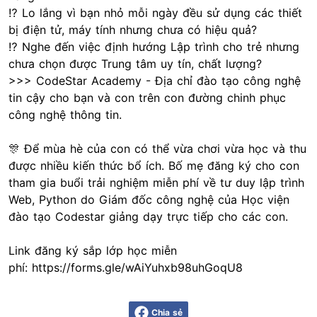
⁉️ Lo lắng vì bạn nhỏ mỗi ngày đều sử dụng các thiết
bị điện tử, máy tính nhưng chưa có hiệu quả?
⁉️ Nghe đến việc định hướng Lập trình cho trẻ nhưng
chưa chọn được Trung tâm uy tín, chất lượng?
>>> CodeStar Academy - Địa chỉ đào tạo công nghệ
tin cậy cho bạn và con trên con đường chinh phục
công nghệ thông tin.
🎊 Để mùa hè của con có thể vừa chơi vừa học và thu
được nhiều kiến thức bổ ích. Bố mẹ đăng ký cho con
tham gia buổi trải nghiệm miễn phí về tư duy lập trình
Web, Python do Giám đốc công nghệ của Học viện
đào tạo Codestar giảng dạy trực tiếp cho các con.
Link đăng ký sắp lớp học miễn
phí:
https://forms.gle/wAiYuhxb98uhGoqU8
Chia sẻ