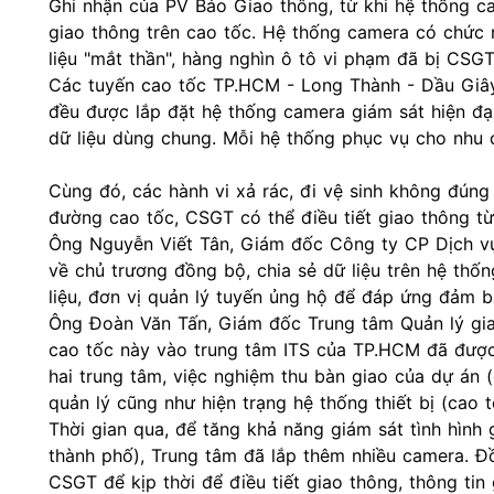
Ghi nhận của PV Báo Giao thông, từ khi hệ thống 
giao thông trên cao tốc. Hệ thống camera có chức 
liệu "mắt thần", hàng nghìn ô tô vi phạm đã bị CSGT
Các tuyến cao tốc TP.HCM - Long Thành - Dầu Giây
đều được lắp đặt hệ thống camera giám sát hiện đạ
dữ liệu dùng chung. Mỗi hệ thống phục vụ cho nhu 
Cùng đó, các hành vi xả rác, đi vệ sinh không đúng 
đường cao tốc, CSGT có thể điều tiết giao thông từ
Ông Nguyễn Viết Tân, Giám đốc Công ty CP Dịch vụ
về chủ trương đồng bộ, chia sẻ dữ liệu trên hệ th
liệu, đơn vị quản lý tuyến ủng hộ để đáp ứng đảm b
Ông Đoàn Văn Tấn, Giám đốc Trung tâm
Quản lý gi
cao tốc này vào trung tâm ITS của TP.HCM đã được 
hai trung tâm, việc nghiệm thu bàn giao của dự á
quản lý cũng như hiện trạng hệ thống thiết bị (cao
Thời gian qua, để tăng khả năng giám sát tình hình
thành phố), Trung tâm đã lắp thêm nhiều camera. Đồ
CSGT để kịp thời để điều tiết giao thông, thông tin