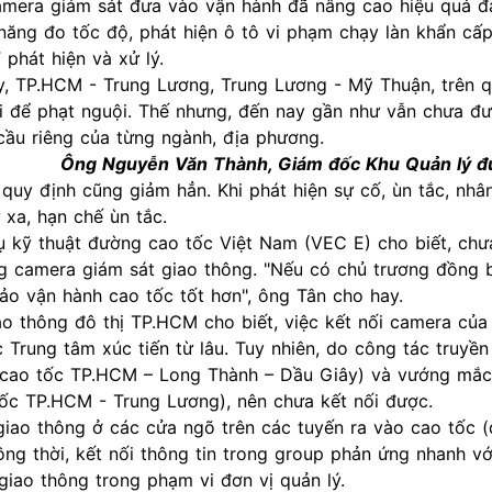
camera giám sát đưa vào vận hành đã nâng cao hiệu quả 
năng đo tốc độ, phát hiện ô tô vi phạm chạy làn khẩn cấp
 phát hiện và xử lý.
, TP.HCM - Trung Lương, Trung Lương - Mỹ Thuận, trên q
i để phạt nguội. Thế nhưng, đến nay gần như vẫn chưa đư
cầu riêng của từng ngành, địa phương.
Ông Nguyễn Văn Thành, Giám đốc Khu Quản lý đ
quy định cũng giảm hẳn. Khi phát hiện sự cố, ùn tắc, nhâ
 xa, hạn chế ùn tắc.
 kỹ thuật đường cao tốc Việt Nam (VEC E) cho biết, chư
ống camera giám sát giao thông. "Nếu có chủ trương đồng
ảo vận hành cao tốc tốt hơn", ông Tân cho hay.
ao thông
đô thị TP.HCM cho biết, việc kết nối camera của
Trung tâm xúc tiến từ lâu. Tuy nhiên, do công tác truyền
n (cao tốc TP.HCM – Long Thành – Dầu Giây) và vướng mắc
 tốc TP.HCM - Trung Lương), nên chưa kết nối được.
 giao thông ở các cửa ngõ trên các tuyến ra vào cao tốc 
ng thời, kết nối thông tin trong group phản ứng nhanh v
 giao thông trong phạm vi đơn vị quản lý.