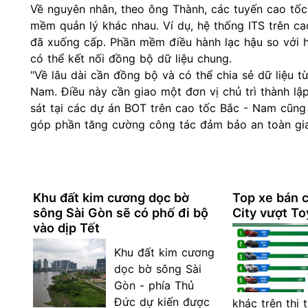
Về nguyên nhân, theo ông Thành, các tuyến cao tốc
mềm quản lý khác nhau. Ví dụ, hệ thống ITS trên ca
đã xuống cấp. Phần mềm điều hành lạc hậu so với h
có thể kết nối đồng bộ dữ liệu chung.
"Về lâu dài cần đồng bộ và có thể chia sẻ dữ liệu 
Nam
. Điều này cần giao một đơn vị chủ trì thành l
sát tại các dự án BOT trên cao tốc Bắc - Nam cũng
góp phần tăng cường công tác đảm bảo an toàn gi
Khu đất kim cương dọc bờ
Top xe bán 
sông Sài Gòn sẽ có phố đi bộ
City vượt To
vào dịp Tết
Khu đất kim cương
dọc bờ sông Sài
Gòn - phía Thủ
Đức dự kiến được
khác trên thị 