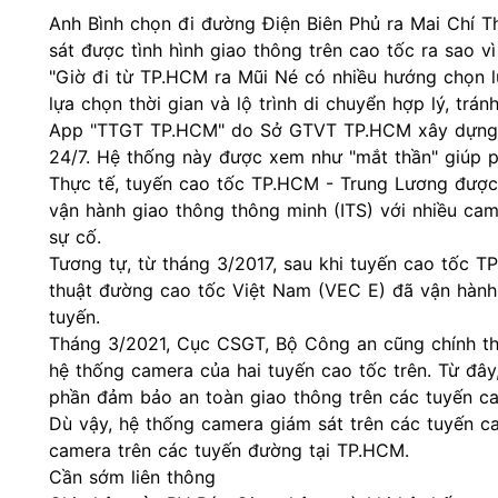
Anh Bình chọn đi đường Điện Biên Phủ ra Mai Chí Th
sát được tình hình giao thông trên cao tốc ra sao v
"Giờ đi từ TP.HCM ra Mũi Né có nhiều hướng chọn lự
lựa chọn thời gian và lộ trình di chuyển hợp lý, tránh
App "TTGT TP.HCM" do Sở GTVT TP.HCM xây dựng, 
24/7. Hệ thống này được xem như "mắt thần" giúp ph
Thực tế, tuyến cao tốc TP.HCM - Trung Lương được
vận hành giao thông thông minh (ITS) với nhiều came
sự cố.
Tương tự, từ tháng 3/2017, sau khi tuyến cao tốc 
thuật đường cao tốc Việt Nam (VEC E) đã vận hành 
tuyến.
Tháng 3/2021, Cục CSGT, Bộ Công an cũng chính th
hệ thống camera của hai tuyến cao tốc trên. Từ đây
phần đảm bảo
an toàn giao thông
trên các tuyến ca
Dù vậy, hệ thống camera giám sát trên các tuyến ca
camera trên các tuyến đường tại TP.HCM.
Cần sớm liên thông