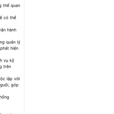
g thể quan
ế có thể
vận hành
ng quản lý
 phát hiện
h vụ kỹ
g trên
ộc lập với
nguội, góp
thống