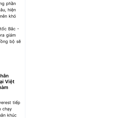
ống phần
âu, hiện
 nên khó
tốc Bắc -
era giám
đồng bộ sẽ
phân
ại Việt
nhàm
erest tiếp
n chạy
hân khúc