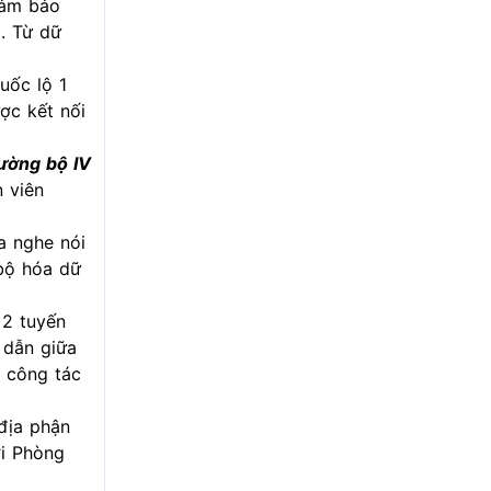
đảm bảo
. Từ dữ
uốc lộ 1
ợc kết nối
ường bộ IV
n viên
a nghe nói
 bộ hóa dữ
 2 tuyến
 dẫn giữa
 công tác
(địa phận
ới Phòng