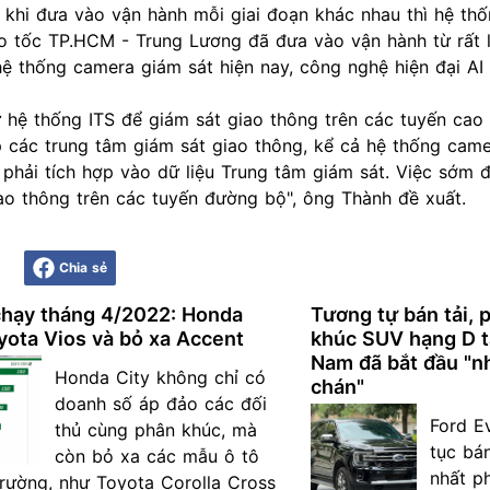
 khi đưa vào vận hành mỗi giai đoạn khác nhau thì hệ th
o tốc TP.HCM - Trung Lương đã đưa vào vận hành từ rất l
ệ thống camera giám sát hiện nay, công nghệ hiện đại AI
từ hệ thống ITS để giám sát giao thông trên các tuyến
cao 
ập các trung tâm giám sát giao thông, kể cả hệ thống cam
 phải tích hợp vào dữ liệu Trung tâm giám sát. Việc sớm 
ao thông trên các tuyến
đường bộ
", ông Thành đề xuất.
Chia sẻ
chạy tháng 4/2022: Honda
Tương tự bán tải, 
yota Vios và bỏ xa Accent
khúc SUV hạng D t
Nam đã bắt đầu "
Honda City không chỉ có
chán"
doanh số áp đảo các đối
Ford Ev
thủ cùng phân khúc, mà
tục bá
còn bỏ xa các mẫu ô tô
nhất p
trường, như Toyota Corolla Cross