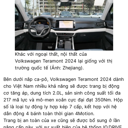
Khác với ngoại thất, nội thất của
Volkswagen Teramont 2024 lại giống với thị
trường quốc tế (Ảnh: Zhejiang).
Bên dưới nắp ca-pô, Volkswagen Teramont 2024 dành
cho Việt Nam nhiều khả năng sẽ được trang bị động
cơ tăng áp, dung tích 2.0L, sản sinh công suất tối đa
217 mã lực và mô-men xoắn cực đại đạt 350Nm. Hộp
số là loại tự động ly hợp kép 7 cấp, kết hợp với hệ
dẫn động 4 bánh toàn thời gian 4Motion.
Trang bị an toàn của xe cũng sẽ được bổ sung ở lần
nâng cấp này, với sự xuất hiện của hệ thống IQ.DRIVE