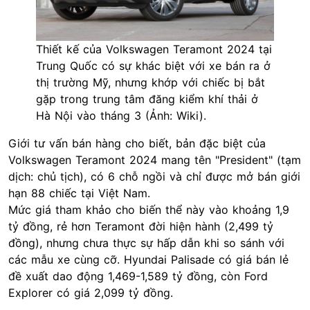
Thiết kế của Volkswagen Teramont 2024 tại
Trung Quốc có sự khác biệt với xe bán ra ở
thị trường Mỹ, nhưng khớp với chiếc bị bắt
gặp trong trung tâm đăng kiểm khí thải ở
Hà Nội vào tháng 3 (Ảnh: Wiki).
Giới tư vấn bán hàng cho biết, bản đặc biệt của
Volkswagen Teramont 2024 mang tên "President" (tạm
dịch: chủ tịch), có 6 chỗ ngồi và chỉ được mở bán giới
hạn 88 chiếc tại Việt Nam.
Mức giá tham khảo cho biến thể này vào khoảng 1,9
tỷ đồng, rẻ hơn Teramont đời hiện hành (2,499 tỷ
đồng), nhưng chưa thực sự hấp dẫn khi so sánh với
các mẫu xe cùng cỡ. Hyundai Palisade có giá bán lẻ
đề xuất dao động 1,469-1,589 tỷ đồng, còn
Ford
Explorer
có giá 2,099 tỷ đồng.