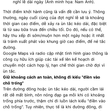
nghỉ lễ dài ngày (Ảnh minh họa: Nam Anh).
Thời điểm khởi hành cũng là vấn đề cần lưu ý. Thông
thường, ngày cuối cùng của đợt nghỉ lễ sẽ là khoảng
thời gian cao điểm, dễ xảy ra ùn tắc kéo dài, đặc biệt
là từ sau bữa trưa đến chiều tối. Do đó, nếu có thể,
hãy thu xếp đi sớm/muộn hơn một ngày hoặc ít nhất
là tránh xuất phát vào khung giờ cao điểm, để né tắc
đường.
Google Maps và radio cập nhật tình hình giao thông là
công cụ hữu ích giúp các tài xế lên kế hoạch di
chuyển một cách hợp lý, hạn chế thời gian chờ đợi vì
ùn tắc.
Giữ khoảng cách an toàn, không đi kiểu "điền vào
chỗ trống"
Trên đường đông hoặc ùn tắc kéo dài, người cầm lái
rất dễ mất bình, nôn nóng đạp ga mỗi khi có khoảng
trống phía trước, thậm chí đi luồn lách kiểu "điền vào
chỗ trống". Tuy nhiên, thực tế là khi đường đông, đi