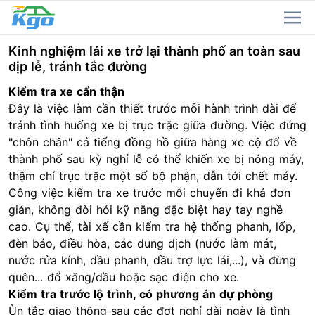
Kinh nghiệm lái xe trở lại thành phố an toàn sau
dịp lễ, tránh tắc đường
Kiểm tra xe cẩn thận
Đây là việc làm cần thiết trước mỗi hành trình dài để
tránh tình huống xe bị trục trặc giữa đường. Việc đứng
"chôn chân" cả tiếng đồng hồ giữa hàng xe cộ đổ về
thành phố sau kỳ nghỉ lễ có thể khiến xe bị nóng máy,
thậm chí trục trặc một số bộ phận, dẫn tới chết máy.
Công việc kiểm tra xe trước mỗi chuyến đi khá đơn
giản, không đòi hỏi kỹ năng đặc biệt hay tay nghề
cao. Cụ thể, tài xế cần kiểm tra hệ thống phanh, lốp,
đèn báo, điều hòa, các dung dịch (nước làm mát,
nước rửa kính, dầu phanh, dầu trợ lực lái,...), và đừng
quên... đổ xăng/dầu hoặc sạc điện cho xe.
Kiểm tra trước lộ trình, có phương án dự phòng
Ùn tắc
giao thông
sau các đợt nghỉ dài ngày là tình