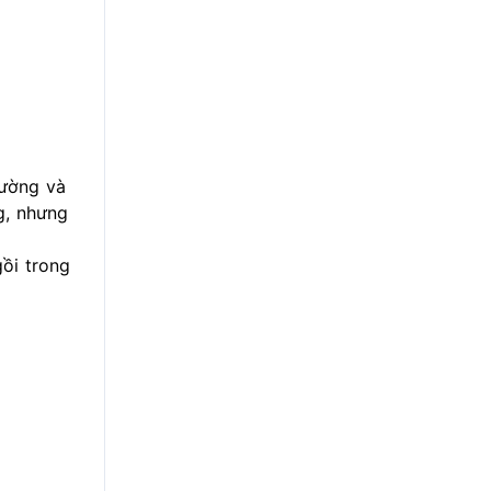
hường và
g, nhưng
gồi trong