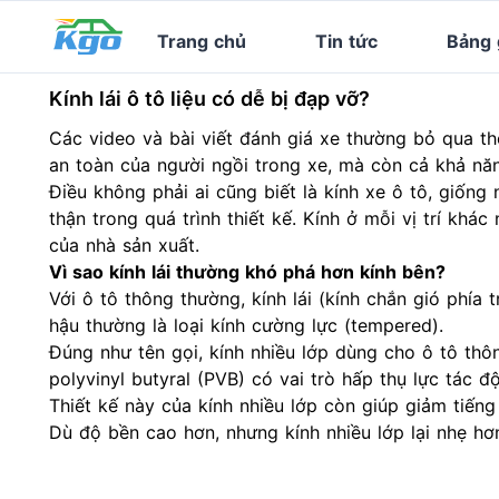
Trang chủ
Tin tức
Bảng 
Kính lái ô tô liệu có dễ bị đạp vỡ?
Các video và bài viết đánh giá xe thường bỏ qua th
an toàn của người ngồi trong xe, mà còn cả khả năn
Điều không phải ai cũng biết là kính xe ô tô, giống
thận trong quá trình thiết kế. Kính ở mỗi vị trí khá
của nhà sản xuất.
Vì sao kính lái thường khó phá hơn kính bên?
Với ô tô thông thường, kính lái (kính chắn gió phía 
hậu thường là loại kính cường lực (tempered).
Đúng như tên gọi, kính nhiều lớp dùng cho ô tô thôn
polyvinyl butyral (PVB) có vai trò hấp thụ lực tác
Thiết kế này của kính nhiều lớp còn giúp giảm tiếng
Dù độ bền cao hơn, nhưng kính nhiều lớp lại nhẹ hơ