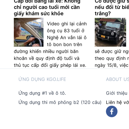
Cấp đổi bằng lái xe: Không
Có được giữ s
chỉ người cao tuổi mới cần
nếu đổi từ bi
giấy khám sức khỏe
trắng?
Video ghi lại cảnh
ông cụ 83 tuổi ở
Nghệ An vẫn lái ô
tô bon bon trên
đường khiến nhiều người băn
sẽ được giữ ng
khoăn về quy định độ tuổi và
theo quy định 
thủ tục cấp đổi giấy phép lái xe.
ngày 15/8, việc
ỨNG DỤNG KGO.LIFE
ABOUT U
Ứng dụng #1 về ô tô.
Giới thiệu
Ứng dụng thi mô phỏng b2 (120 câu)
Liên hệ vớ