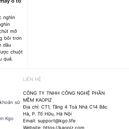
máy ô tô
c nghìn
nghìn
chút mỡ
g bôi trơn
h dầu
được chuột
u quả.
LIÊN HỆ
CÔNG TY TNHH CÔNG NGHỆ PHẦN
MỀM KAOPIZ
 khoản sử
Địa chỉ: CT1, Tầng 4 Toà Nhà C14 Bắc
Hà, P. Tố Hữu, Hà Nội
ên Kgo
Email:
support@kgo.life
Website:
https://kaopiz.com