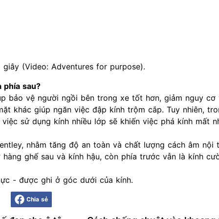
 giây (Video: Adventures for purpose).
à phía sau?
úp bảo vệ người ngồi bên trong xe tốt hơn, giảm nguy cơ
ặt khác giúp ngăn việc đập kính trộm cắp. Tuy nhiên, tr
việc sử dụng kính nhiều lớp sẽ khiến việc phá kính mất nh
entley, nhằm tăng độ an toàn và chất lượng cách âm nội t
hàng ghế sau và kính hậu, còn phía trước vẫn là kính cườ
lực - được ghi ở góc dưới của kính.
Chia sẻ