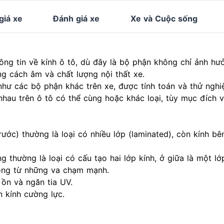
giá xe
Đánh giá xe
Xe và Cuộc sống
ông tin về kính ô tô, dù đây là bộ phận không chỉ ảnh hư
g cách âm và chất lượng nội thất xe.
 như các bộ phận khác trên xe, được tính toán và thử ngh
c nhau trên ô tô có thể cùng hoặc khác loại, tùy mục đích 
trước) thường là loại có nhiều lớp (laminated), còn kính b
g thường là loại có cấu tạo hai lớp kính, ở giữa là một l
 động từ những va chạm mạnh.
 ồn và ngăn tia UV.
n kính cường lực.