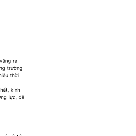
 văng ra
ong trường
iều thời
hất, kính
ng lực, để