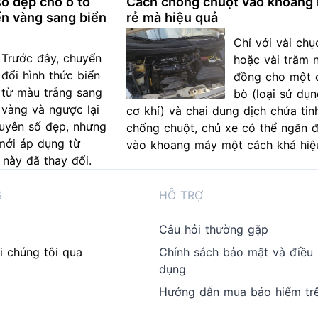
ố đẹp cho ô tô
Cách chống chuột vào khoang 
ển vàng sang biển
rẻ mà hiệu quả
Chỉ với vài chụ
Trước đây, chuyển
hoặc vài trăm 
đổi hình thức biển
đồng cho một 
từ màu trắng sang
bò (loại sử dụn
vàng và ngược lại
cơ khí) và chai dung dịch chứa tin
uyên số đẹp, nhưng
chống chuột, chủ xe có thể ngăn 
mới áp dụng từ
vào khoang máy một cách khá hiệ
 này đã thay đổi.
S
HỖ TRỢ
Câu hỏi thường gặp
i chúng tôi qua
Chính sách bảo mật và điều
dụng
Hướng dẫn mua bảo hiểm tr