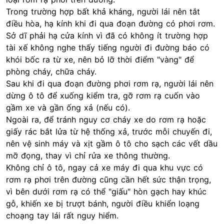
Trong trường hợp bất khả kháng, người lái nên tắt
điều hòa, hạ kính khi đi qua đoạn đường có phơi rơm.
Sở dĩ phải hạ cửa kính vì đã có không ít trường hợp
tài xế không nghe thấy tiếng người đi đường báo có
khói bốc ra từ xe, nên bỏ lỡ thời điểm "vàng" để
phòng cháy, chữa cháy.
Sau khi đi qua đoạn đường phơi rơm rạ, người lái nên
dừng ô tô để xuống kiểm tra, gỡ rơm rạ cuốn vào
gầm xe và gần ống xả (nếu có).
Ngoài ra, để tránh nguy cơ cháy xe do rơm rạ hoặc
giấy rác bắt lửa từ hệ thống xả, trước mỗi chuyến đi,
nên vệ sinh máy và xịt gầm ô tô cho sạch các vết dầu
mỡ đọng, thay vì chỉ rửa xe thông thường.
Không chỉ ô tô, ngay cả xe máy đi qua khu vực có
rơm rạ phơi trên đường cũng cần hết sức thận trọng,
vì bên dưới rơm rạ có thể "giấu" hòn gạch hay khúc
gỗ, khiến xe bị trượt bánh, người điều khiển loạng
choạng tay lái rất nguy hiểm.