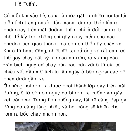
Hồ Tuấn).
Cứ mỗi khi vào hè, cũng là mùa gặt, ở nhiều nơi lại tái
diễn tình trạng người dân mang rơm rạ, thóc lúa ra
phơi ngay trên mặt đường, thậm chí là đốt rơm rạ tại
chỗ để lấy tro, không chỉ gây nguy hiểm cho các
phương tiện giao thông, mà còn có thể gây cháy xe.
Khi
ô tô
hoạt động, nhiệt độ tại cổ ống xả rất cao, có
thể gây cháy bất kỳ lúc nào có rơm, rạ vướng vào.
Đặc biệt, nguy cơ cháy còn cao hơn với ô tô cũ, có
nhiều vết dầu mỡ tích tụ lâu ngày ở bên ngoài các bộ
phận dưới gầm xe.
Ở những nơi rơm rạ được phơi thành lớp dày trên mặt
đường, ô tô còn có nguy cơ bị rơm rạ cuốn vào gây
kẹt bánh xe. Trong tình huống này, tài xế càng đạp ga,
động cơ càng tăng nhiệt, và hơi nóng sẽ khiến cho
rơm rạ bốc cháy nhanh hơn.