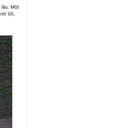
 lâu. Một
ời tối,