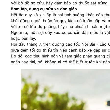
Với bộ đồ sơ cứu, hãy đảm bảo có thuốc sát trùng,
Bơm lốp, dụng cụ sửa xe đơn giản
Hết ắc-quy và xịt lốp là hai tình huống khẩn cấp t
khởi động ngoài hoặc ắc-quy kích nổ khẩn cấp và m
Với xe có lốp dự phòng, hãy nhớ chuẩn bị sẵn một s
Ngoài ra, một sợi dây kéo xe có sẵn đầu móc là vật 
hoặc bùn lầy.
Hồi đầu tháng 7, trên đường cao tốc Nội Bài - Lào 
giữa đêm tối do thiếu tín hiệu cảnh báo xe gặp sự c
Do đó, cọc tiêu hình nón và tam giác phản quang c
ngắn hay dài, bởi không ai có thể biết trước khi nà