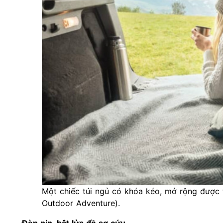
Một chiếc túi ngủ có khóa kéo, mở rộng được t
Outdoor Adventure).
Đèn pin, bật lửa đồ sơ cứu