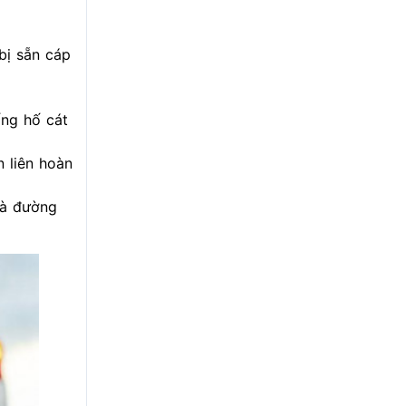
bị sẵn cáp
ng hố cát
n liên hoàn
là đường