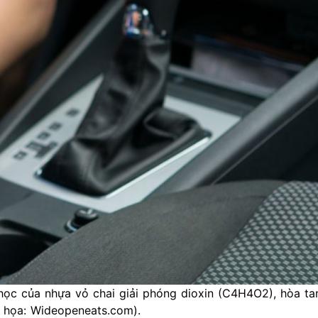
 học của nhựa vỏ chai giải phóng dioxin (C4H4O2), hòa ta
 họa: Wideopeneats.com).