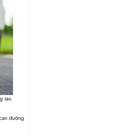
g lao
 can đường