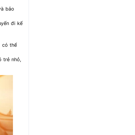
và bảo
uyến đi kế
 có thể
 trẻ nhỏ,