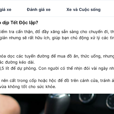
giá xe
Đánh giá xe
Xe và Cuộc sống
o dịp Tết Độc lập?
iểm tra cẩn thận, đổ đầy xăng sẵn sàng cho chuyến đi, t
giản nhưng sẽ rất hữu ích, giúp bạn chủ động xử lý các t
 hóa dọc các tuyến đường để mua đồ ăn, thức uống, nhưn
ắc đường kéo dài.
,5 lít để dự phòng. Con người có thể nhịn đói vài ngày 
, nên cất trong cốp hoặc hộc để đồ trên cánh cửa, tránh 
ừa không tốt cho sức khỏe.