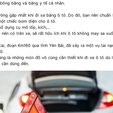
 bông băng và băng y tế cá nhân.
hường gặp nhất khi đi xa bằng ô tô. Do đó, bạn nên chuẩn 
ột chiếc bơm điện cho ô tô.
ố dụng cụ mở lốp, kích,...
nên có trên xe, sẽ rất hữu ích khi
ô tô
không may sa xuố
Cai, đoạn Km160 qua tỉnh Yên Bái, đã xảy ra một vụ
tai nạ
ố.
ũng là những món đồ vô cùng cần thiết khi đi xe ô tô dù 
o cần dùng đến.