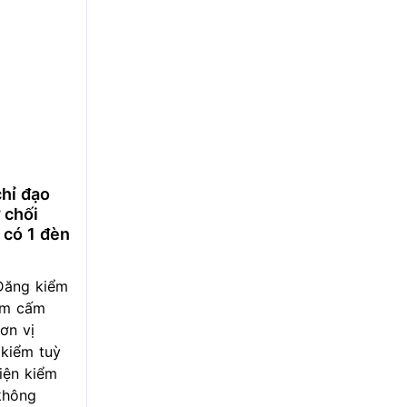
hỉ đạo
 chối
 có 1 đèn
Đăng kiểm
êm cấm
ơn vị
kiểm tuỳ
hiện kiểm
không