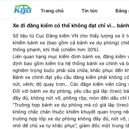
Trang chủ
Tin tức
Bảng 
Xe đi đăng kiểm có thể không đạt chỉ vì... bá
Số liệu từ Cục Đăng kiểm VN cho thấy lượng xe ô 
khiếm bánh xe (bao gồm cả bánh xe dự phòng) chiếm
thống phanh, khí thải (chiếm hơn 30%).
Liên quan hạng mục kiểm định bánh xe, đăng kiểm v
định bao gồm kiểm tra hệ thống bánh xe chính và 
nghiêm trọng buộc phải sửa chữa, khắc phục đến k
Bánh xe chính đạt yêu cầu đăng kiểm phải không có 
nứt, vênh; độ quay trơn... Các đăgn kiểm viên cũng s
Đối với bánh xe dự phòng, yêu cầu giá lắp (treo) b
đầy đủ, không nứt vỡ, phồng rộp, mòn đến dấu chỉ 
“Trường hợp bánh xe dự phòng mà có giá lắp (treo)
không chắc chắn thuộc khiếm khuyết quan trọng nên
trường hợp lốp xe dự phòng không đầy đủ, nứt vỡ,
nhở để chủ xe tự khắc phục”, giám đốc một trung t