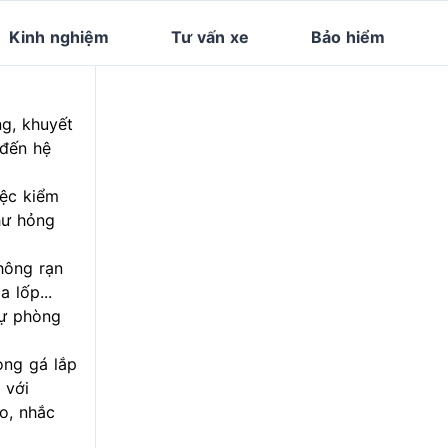
Kinh nghiệm
Tư vấn xe
Bảo hiểm
g, khuyết
 đến hệ
iệc kiểm
hư hỏng
hông rạn
 lốp...
dự phòng
òng gá lắp
 với
o, nhắc