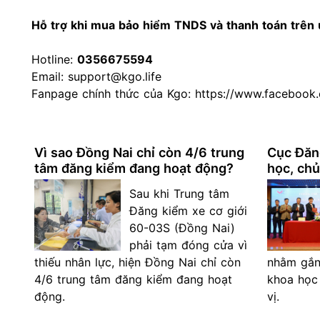
Hỗ trợ khi
mua bảo hiểm TNDS
và thanh toán trên
Hotline:
0356675594
Email: support@kgo.life
Fanpage chính thức của Kgo:
https://www.facebook.
Vì sao Đồng Nai chỉ còn 4/6 trung
Cục Đăng
tâm đăng kiểm đang hoạt động?
học, ch
Sau khi Trung tâm
Đăng kiểm xe cơ giới
60-03S (Đồng Nai)
phải tạm đóng cửa vì
thiếu nhân lực, hiện Đồng Nai chỉ còn
nhằm gắn
4/6 trung tâm đăng kiểm đang hoạt
khoa học 
động.
vị.