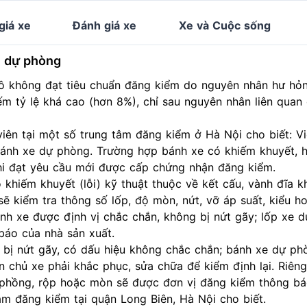
giá xe
Đánh giá xe
Xe và Cuộc sống
nh dự phòng
tô không đạt tiêu chuẩn đăng kiểm do nguyên nhân hư hỏn
 tỷ lệ khá cao (hơn 8%), chỉ sau nguyên nhân liên quan
iên tại một số trung tâm đăng kiểm ở Hà Nội cho biết: V
bánh xe dự phòng. Trường hợp bánh xe có khiếm khuyết, 
hi đạt yêu cầu mới được cấp chứng nhận đăng kiểm.
khiếm khuyết (lỗi) kỹ thuật thuộc về kết cấu, vành đĩa k
ẽ kiểm tra thông số lốp, độ mòn, nứt, vỡ áp suất, kiểu hoa
ánh xe được định vị chắc chắn, không bị nứt gãy; lốp xe 
báo của nhà sản xuất.
 bị nứt gãy, có dấu hiệu không chắc chắn; bánh xe dự ph
 chủ xe phải khắc phục, sửa chữa để kiểm định lại. Riêng
 phồng, rộp hoặc mòn sẽ được đơn vị đăng kiểm thông bá
âm đăng kiểm tại quận Long Biên, Hà Nội cho biết.