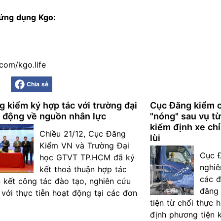
ứng dụng Kgo
:
com/kgo.life
Chia sẻ
 kiểm ký hợp tác với trường đại
Cục Đăng kiểm c
ủ động về nguồn nhân lực
"nóng" sau vụ từ
kiểm định xe chỉ
Chiều 21/12, Cục Đăng
lùi
Kiểm VN và Trường Đại
Cục 
học GTVT TP.HCM đã ký
nghi
kết thoả thuận hợp tác
các đ
 kết công tác đào tạo, nghiên cứu
đăng 
với thực tiễn hoạt động tại các đơn
tiện từ chối thực 
định phương tiện 