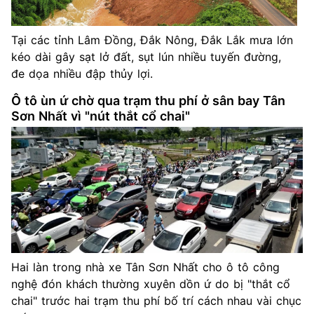
Tại các tỉnh Lâm Đồng, Đắk Nông, Đắk Lắk mưa lớn
kéo dài gây sạt lở đất, sụt lún nhiều tuyến đường,
đe dọa nhiều đập thủy lợi.
Ô tô ùn ứ chờ qua trạm thu phí ở sân bay Tân
Sơn Nhất vì "nút thắt cổ chai"
Hai làn trong nhà xe Tân Sơn Nhất cho ô tô công
nghệ đón khách thường xuyên dồn ứ do bị "thắt cổ
chai" trước hai trạm thu phí bố trí cách nhau vài chục