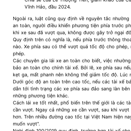
Vĩnh Hảo, đầu 2024.
Ngoài ra, luật cũng quy định về nguyên tắc nhường 
an toàn, người điều khiển phương tiện phía trước p
khi xe sau đã vượt qua, không được gây trở ngại đối
Quy định trên có nghĩa là, nếu phía trước thông th
nào. Xe phía sau có thể vượt quá tốc độ cho phép,
phép.
Các chuyên gia lái xe an toàn cho biết, việc nhườ
bảo an toàn cho chính tài xế. Bởi lẽ, xe phía sau n
kẹt ga, mất phanh nên không thể giảm tốc độ. Lúc 
Dưới góc độ an toàn trên cao tốc, nếu các tài xế b
dẫn tới tình trạng các xe phía sau đảo sang làn bên p
những phương tiện khác.
Cách lái xe tốt nhất, phổ biến trên thế giới là các 
cần vượt. Ngay cả những xe cần vượt, sau khi vượt l
hơn. Trên nhiều đường cao tốc tại Việt Nam hiện na
muốn vượt".
Nghị định 100/2019 quy định, trường hợp tài xế ch