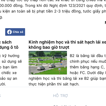
0.000 đồng. Trong khi đó Nghị định 123/2021 quy định, t
kiện an toàn sẽ bị phạt tiền 2-3 triệu đồng, tước giấy ph
g.
Chia sẻ
c sách
Kinh nghiệm học và thi sát hạch lái x
dụng ô tô
không bao giờ trượt
c kỹ hướng
B2 là bằng lái đầu 
 sử dụng sẽ
chinh phục nếu mu
p bạn làm
thêm bằng hạng C, 
 chiếc xe
hoặc FC. Dưới đây l
bảo sự an
nghiệm học và thi bằng lái xe B2 giúp bạn
ười.
thực hiện phần thi sát hạch.
S
HỖ TRỢ