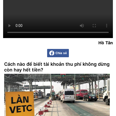
Hồ Tân
Chia sẻ
Cách nào để biết tài khoản thu phí không dừng
còn hay hết tiền?