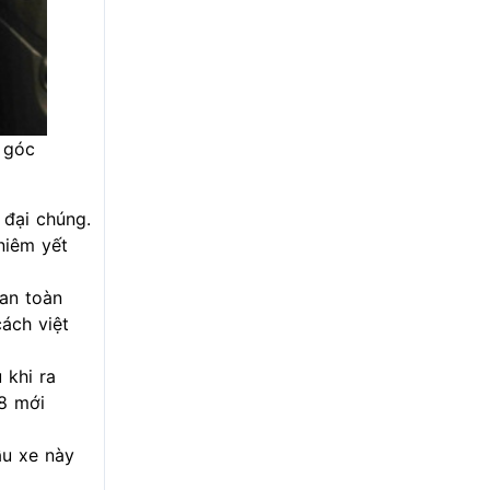
 góc
 đại chúng.
niêm yết
an toàn
ách việt
 khi ra
 8 mới
ẫu xe này