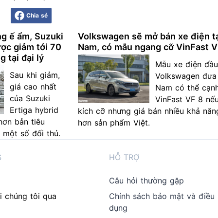
Chia sẻ
ng ế ẩm, Suzuki
Volkswagen sẽ mở bán xe điện tạ
ược giảm tới 70
Nam, có mẫu ngang cỡ VinFast V
g tại đại lý
Mẫu xe điện đầu
Sau khi giảm,
Volkswagen đưa 
giá cao nhất
Nam có thể cạnh
của Suzuki
VinFast VF 8 nếu
Ertiga hybrid
kích cỡ nhưng giá bán nhiều khả năn
hơn bản tiêu
hơn sản phẩm Việt.
 một số đối thủ.
S
HỖ TRỢ
Câu hỏi thường gặp
i chúng tôi qua
Chính sách bảo mật và điều
dụng