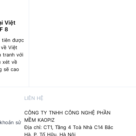
i Việt
F 8
 tiên được
về Việt
 tranh với
 xét về
g sẽ cao
LIÊN HỆ
CÔNG TY TNHH CÔNG NGHỆ PHẦN
MỀM KAOPIZ
 khoản sử
Địa chỉ: CT1, Tầng 4 Toà Nhà C14 Bắc
Hà, P. Tố Hữu, Hà Nội