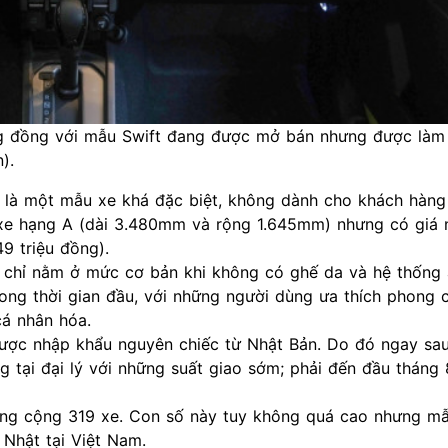
ng đồng với mẫu Swift đang được mở bán nhưng được làm
).
 là một mẫu xe khá đặc biệt, không dành cho khách hàng
 xe hạng A (dài 3.480mm và rộng 1.645mm) nhưng có giá 
 triệu đồng).
y chỉ nằm ở mức cơ bản khi không có ghế da và hệ thống 
ong thời gian đầu, với những người dùng ưa thích phong c
cá nhân hóa.
ược nhập khẩu nguyên chiếc từ Nhật Bản. Do đó ngay sau
g tại đại lý với những suất giao sớm; phải đến đầu tháng
tổng cộng 319 xe. Con số này tuy không quá cao nhưng m
 Nhật tại Việt Nam.