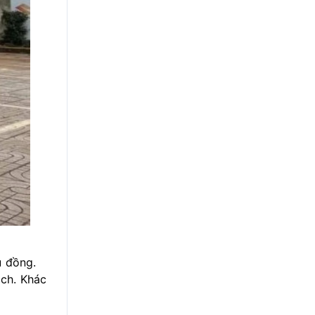
u đồng.
ách. Khác