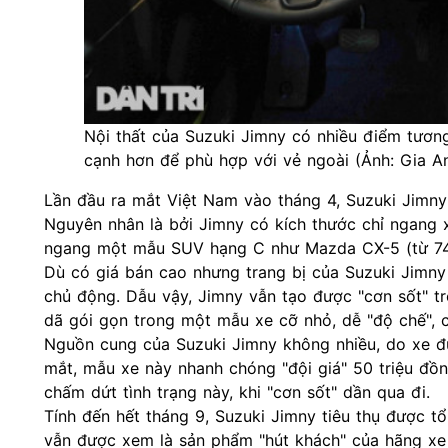
Nội thất của Suzuki Jimny có nhiều điểm tươ
cạnh hơn để phù hợp với vẻ ngoài (Ảnh: Gia An
Lần đầu ra mắt Việt Nam vào tháng 4, Suzuki Jimny
Nguyên nhân là bởi Jimny có kích thước chỉ ngang
ngang một mẫu SUV hạng C như Mazda CX-5 (từ 749
Dù có giá bán cao nhưng trang bị của Suzuki Jimn
chủ động. Dẫu vậy, Jimny vẫn tạo được "cơn sốt" tr
dã gói gọn trong một mẫu xe cỡ nhỏ, dễ "độ chế", 
Nguồn cung của Suzuki Jimny không nhiều, do xe đ
mắt, mẫu xe này nhanh chóng "đội giá" 50 triệu đồn
chấm dứt tình trạng này, khi "cơn sốt" dần qua đi.
Tính đến hết tháng 9, Suzuki Jimny tiêu thụ được 
vẫn được xem là sản phẩm "hút khách" của hãng xe