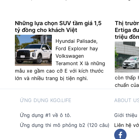
Những lựa chọn SUV tầm giá 1,5
Thị trườ
tỷ đồng cho khách Việt
Ertiga đ
triệu đồn
Hyundai Palisade,
Ford Explorer hay
Volkswagen
Teramont X là những
mẫu xe gầm cao cỡ E với kích thước
còn thấp 
lớn và nhiều trang bị tiện nghi.
chuẩn của
ỨNG DỤNG KGO.LIFE
ABOUT U
Ứng dụng #1 về ô tô.
Giới thiệu
Ứng dụng thi mô phỏng b2 (120 câu)
Liên hệ vớ