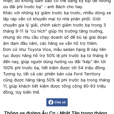
nhận, do không đảm bảo có thể đăng ký kịp để hưởng
ưu đãi phí trước bạ" - anh Bách cho hay.
Khác với những kỳ giảm trước bạ trước, nhiều dòng xe
lắp ráp vẫn có khuyến mại từ nhà phân phối. Giới
chuyên gia lý giải, chính sách giảm trước bạ trong 3
tháng 9-11 là "cú hích" giúp thị trường tăng trưởng,
nhưng do nhu cầu chạy doanh số để bù lại giai đoạn
ảm đạm đầu năm, các hãng xe vẫn hỗ trợ thêm.
Đơn cử như
Toyota
Vios, mẫu sedan hạng B này liên
tục được hãng hỗ trợ 50% lệ phí trước bạ từ tháng 9
đến nay, giúp người dùng hưởng ưu đãi "kép" lên tới
100% phí trước bạ, tiết kiệm được tới 54 triệu đồng.
Tương tự, tất cả các phiên bản của Ford Territory
cũng được hãng tặng 50% lệ phí trước bạ trong tháng
11, giúp khách tiết kiệm được tổng cộng 80-93 triệu
đồng, tùy biến thể.
Chia sẻ
Thông xe đường Âu Cơ - Nhật Tân trong tháng