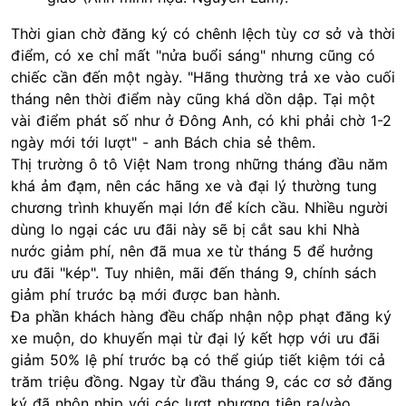
Thời gian chờ đăng ký có chênh lệch tùy cơ sở và thời
điểm, có xe chỉ mất "nửa buổi sáng" nhưng cũng có
chiếc cần đến một ngày. "Hãng thường trả xe vào cuối
tháng nên thời điểm này cũng khá dồn dập. Tại một
vài điểm phát số như ở Đông Anh, có khi phải chờ 1-2
ngày mới tới lượt" - anh Bách chia sẻ thêm.
Thị trường ô tô Việt Nam trong những tháng đầu năm
khá ảm đạm, nên các hãng xe và đại lý thường tung
chương trình khuyến mại lớn để kích cầu. Nhiều người
dùng lo ngại các ưu đãi này sẽ bị cắt sau khi Nhà
nước giảm phí, nên đã mua xe từ tháng 5 để hưởng
ưu đãi "kép". Tuy nhiên, mãi đến tháng 9, chính sách
giảm phí trước bạ mới được ban hành.
Đa phần khách hàng đều chấp nhận nộp phạt đăng ký
xe muộn, do khuyến mại từ đại lý kết hợp với ưu đãi
giảm 50% lệ phí trước bạ có thể giúp tiết kiệm tới cả
trăm triệu đồng. Ngay từ đầu tháng 9, các cơ sở đăng
ký đã nhộn nhịp với các lượt phương tiện ra/vào.