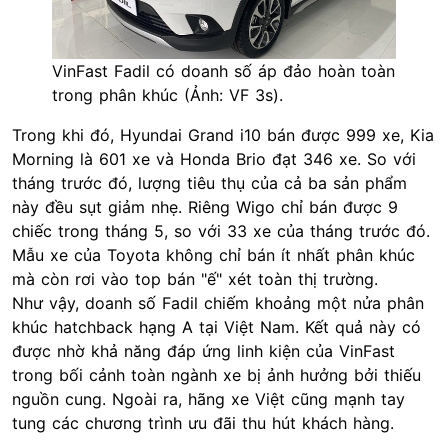
VinFast Fadil có doanh số áp đảo hoàn toàn
trong phân khúc (Ảnh: VF 3s).
Trong khi đó, Hyundai Grand i10 bán được 999 xe, Kia
Morning là 601 xe và Honda Brio đạt 346 xe. So với
tháng trước đó, lượng tiêu thụ của cả ba sản phẩm
này đều sụt giảm nhẹ. Riêng Wigo chỉ bán được 9
chiếc trong tháng 5, so với 33 xe của tháng trước đó.
Mẫu xe của Toyota không chỉ bán ít nhất phân khúc
mà còn rơi vào top bán "ế" xét toàn thị trường.
Như vậy, doanh số Fadil chiếm khoảng một nửa phân
khúc hatchback hạng A tại Việt Nam. Kết quả này có
được nhờ khả năng đáp ứng linh kiện của VinFast
trong bối cảnh toàn ngành xe bị ảnh hưởng bởi thiếu
nguồn cung. Ngoài ra, hãng xe Việt cũng mạnh tay
tung các chương trình ưu đãi thu hút khách hàng.