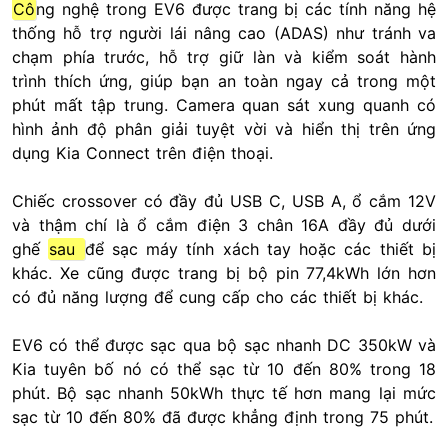
Cô
ng nghệ trong EV6 được trang bị các tính năng hệ
thống hỗ trợ người lái nâng cao (ADAS) như tránh va
chạm phía trước, hỗ trợ giữ làn và kiểm soát hành
trình thích ứng, giúp bạn an toàn ngay cả trong một
phút mất tập trung. Camera quan sát xung quanh có
hình ảnh độ phân giải tuyệt vời và hiển thị trên ứng
dụng Kia Connect trên điện thoại.
Chiếc crossover có đầy đủ USB C, USB A, ổ cắm 12V
và thậm chí là ổ cắm điện 3 chân 16A đầy đủ dưới
ghế
sau
để sạc máy tính xách tay hoặc các thiết bị
khác. Xe cũng được trang bị bộ pin 77,4kWh lớn hơn
có đủ năng lượng để cung cấp cho các thiết bị khác.
EV6 có thể được sạc qua bộ sạc nhanh DC 350kW và
Kia tuyên bố nó có thể sạc từ 10 đến 80% trong 18
phút. Bộ sạc nhanh 50kWh thực tế hơn mang lại mức
sạc từ 10 đến 80% đã được khẳng định trong 75 phút.