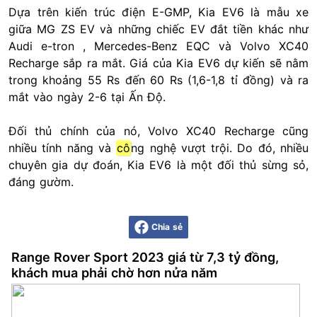
Dựa trên kiến trúc điện E-GMP, Kia EV6 là mẫu xe
giữa MG ZS EV và những chiếc EV đắt tiền khác như
Audi e-tron , Mercedes-Benz EQC và Volvo XC40
Recharge sắp ra mắt. Giá của Kia EV6 dự kiến sẽ nằm
trong khoảng 55 Rs đến 60 Rs (1,6-1,8 tỉ đồng) và ra
mắt vào ngày 2-6 tại Ấn Độ.
Đối thủ chính của nó, Volvo XC40 Recharge cũng
nhiều tính năng và
cô
ng nghệ vượt trội. Do đó, nhiều
chuyên gia dự đoán, Kia EV6 là một đối thủ sừng sỏ,
đáng gườm.
Chia sẻ
Range Rover Sport 2023 giá từ 7,3 tỷ đồng,
khách mua phải chờ hơn nửa năm