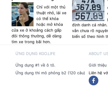
Chỉ với một thủ
thuật nhỏ, lái xe
có thể khóa
hoặc mở khóa
định danh cá nhân.
cửa xe ở khoảng cách gấp
vẫn chưa rõ nguyên
đôi thông thường, dễ dàng
biển số theo hình t
tìm xe trong bãi hơn.
ỨNG DỤNG KGO.LIFE
ABOUT U
Ứng dụng #1 về ô tô.
Giới thiệu
Ứng dụng thi mô phỏng b2 (120 câu)
Liên hệ vớ