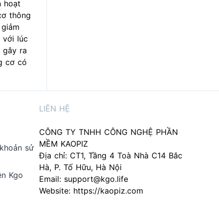
h hoạt
cơ thông
 giảm
 với lúc
 gây ra
g cơ có
LIÊN HỆ
CÔNG TY TNHH CÔNG NGHỆ PHẦN
MỀM KAOPIZ
 khoản sử
Địa chỉ: CT1, Tầng 4 Toà Nhà C14 Bắc
Hà, P. Tố Hữu, Hà Nội
ên Kgo
Email:
support@kgo.life
Website:
https://kaopiz.com