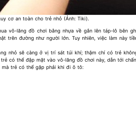
uy cơ an toàn cho trẻ nhỏ (Ảnh: Tiki).
mua vô-lăng đồ chơi bằng nhựa về gắn lên táp-lô bên gh
ật trên đường như người lớn. Tuy nhiên, việc làm này ti
ng nhỏ sẽ càng ở vị trí sát túi khí; thậm chí có trẻ khôn
trẻ có thể đập mặt vào vô-lăng đồ chơi này, dẫn tới chấ
mà trẻ có thể gặp phải khi đi ô tô: