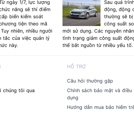
Từ ngày 1/7, lực lượng
Sau quá trìn
chức năng sẽ thí điểm
động, động 
cấp biển kiểm soát
thường sẽ bị
phương tiện theo mã
công suất so
 Tuy nhiên, nhiều người
mới sử dụng. Các nguyên nhân
 tắc của việc quản lý
tình trạng giảm công suất độn
hức này.
thể bắt nguồn từ nhiều yếu tố.
S
HỖ TRỢ
Câu hỏi thường gặp
i chúng tôi qua
Chính sách bảo mật và điều
dụng
Hướng dẫn mua bảo hiểm tr