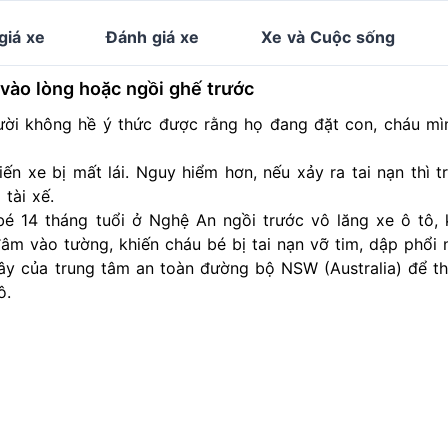
giá xe
Đánh giá xe
Xe và Cuộc sống
 vào lòng hoặc ngồi ghế trước
người không hề ý thức được rằng họ đang đặt con, cháu mì
iến xe bị mất lái. Nguy hiểm hơn, nếu xảy ra tai nạn thì t
 tài xế.
bé 14 tháng tuổi ở Nghệ An ngồi trước vô lăng xe ô tô,
âm vào tường, khiến cháu bé bị tai nạn vỡ tim, dập phổi 
đây của trung tâm an toàn đường bộ NSW (Australia) để 
ô.