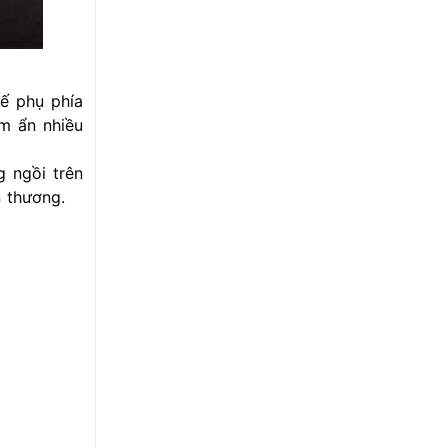
ế phụ phía
ềm ẩn nhiều
g ngồi trên
n thương.