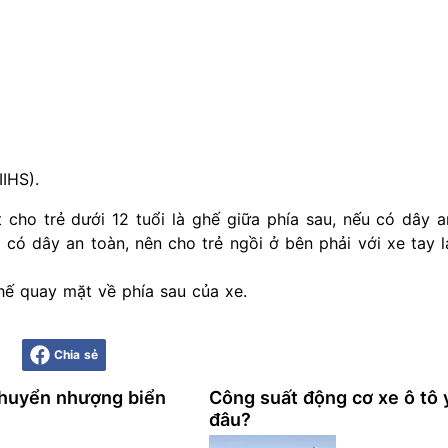
IIHS).
t cho trẻ dưới 12 tuổi là ghế giữa phía sau, nếu có dây 
 có dây an toàn, nên cho trẻ ngồi ở bên phải với xe tay l
ghế quay mặt về phía sau của xe.
Chia sẻ
huyển nhượng biển
Công suất động cơ xe ô tô 
đâu?