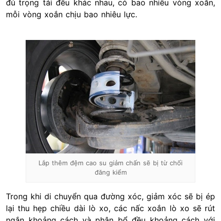
đủ trọng tải đều khác nhau, có bao nhiêu vòng xoắn,
mỗi vòng xoắn chịu bao nhiêu lực.
Lắp thêm đệm cao su giảm chấn sẽ bị từ chối
đăng kiểm
Trong khi di chuyển qua đường xóc, giảm xóc sẽ bị ép
lại thu hẹp chiều dài lò xo, các nấc xoắn lò xo sẽ rút
ngắn khoảng cách và phân bổ đều khoảng cách với