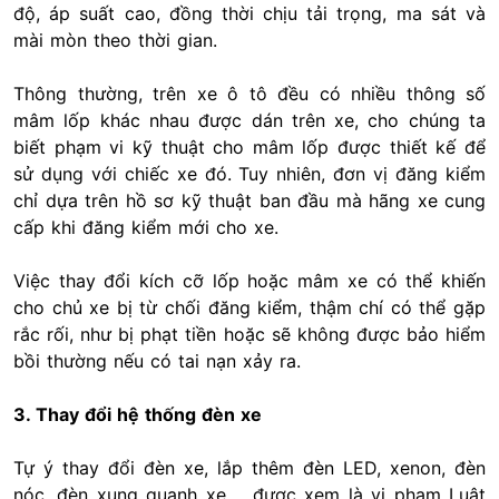
độ, áp suất cao, đồng thời chịu tải trọng, ma sát và
mài mòn theo thời gian.
Thông thường, trên xe ô tô đều có nhiều thông số
mâm lốp khác nhau được dán trên xe, cho chúng ta
biết phạm vi kỹ thuật cho mâm lốp được thiết kế để
sử dụng với chiếc xe đó. Tuy nhiên, đơn vị đăng kiểm
chỉ dựa trên hồ sơ kỹ thuật ban đầu mà hãng xe cung
cấp khi đăng kiểm mới cho xe.
Việc thay đổi kích cỡ lốp hoặc mâm xe có thể khiến
cho chủ xe bị từ chối đăng kiểm, thậm chí có thể gặp
rắc rối, như bị phạt tiền hoặc sẽ không được bảo hiểm
bồi thường nếu có tai nạn xảy ra.
3. Thay đổi hệ thống đèn xe
Tự ý thay đổi đèn xe, lắp thêm đèn LED, xenon, đèn
nóc, đèn xung quanh xe,… được xem là vi phạm Luật