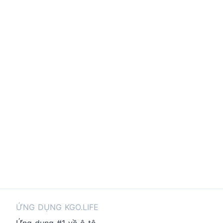
ỨNG DỤNG KGO.LIFE
Ứng dụng #1 về ô tô.