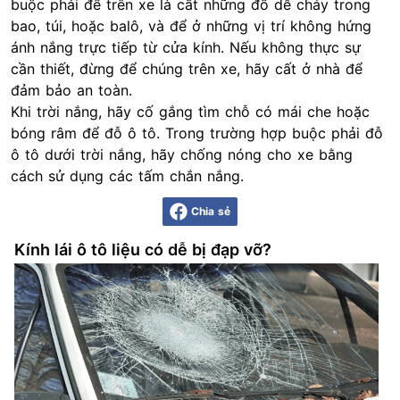
buộc phải để trên xe là cất những đồ dễ cháy trong
bao, túi, hoặc balô, và để ở những vị trí không hứng
ánh nắng trực tiếp từ cửa kính. Nếu không thực sự
cần thiết, đừng để chúng trên xe, hãy cất ở nhà để
đảm bảo an toàn.
Khi trời nắng, hãy cố gắng tìm chỗ có mái che hoặc
bóng râm để đỗ ô tô. Trong trường hợp buộc phải đỗ
ô tô dưới trời nắng, hãy chống nóng cho xe bằng
cách sử dụng các tấm chắn nắng.
Chia sẻ
Kính lái ô tô liệu có dễ bị đạp vỡ?