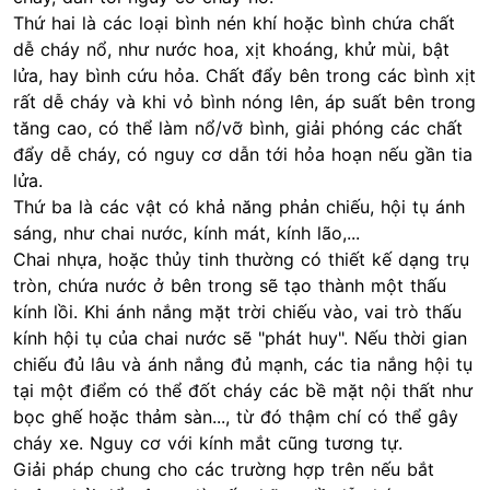
Thứ hai là các loại bình nén khí hoặc bình chứa chất
dễ cháy nổ, như nước hoa, xịt khoáng, khử mùi, bật
lửa, hay bình cứu hỏa. Chất đẩy bên trong các bình xịt
rất dễ cháy và khi vỏ bình nóng lên, áp suất bên trong
tăng cao, có thể làm nổ/vỡ bình, giải phóng các chất
đẩy dễ cháy, có nguy cơ dẫn tới hỏa hoạn nếu gần tia
lửa.
Thứ ba là các vật có khả năng phản chiếu, hội tụ ánh
sáng, như chai nước, kính mát, kính lão,...
Chai nhựa, hoặc thủy tinh thường có thiết kế dạng trụ
tròn, chứa nước ở bên trong sẽ tạo thành một thấu
kính lồi. Khi ánh nắng mặt trời chiếu vào, vai trò thấu
kính hội tụ của chai nước sẽ "phát huy". Nếu thời gian
chiếu đủ lâu và ánh nắng đủ mạnh, các tia nắng hội tụ
tại một điểm có thể đốt cháy các bề mặt nội thất như
bọc ghế hoặc thảm sàn..., từ đó thậm chí có thể gây
cháy xe. Nguy cơ với kính mắt cũng tương tự.
Giải pháp chung cho các trường hợp trên nếu bắt