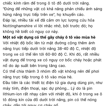
chiếc kính râm để trong
ô tô
đỗ dưới trời nắng.
"Đứng để những vật có khả năng phản chiếu ánh sáng
hứng nắng trực tiếp trên xe", họ khuyến cáo.
Đáp lại, nhiều tài xế đã cảm ơn lực lượng cứu hỏa
Nottinghamshire vì lời nhắc nhở, bởi trước đó; họ
không hề biết có nguy cơ này.
Một số vật dụng có thể gây cháy ô tô vào mùa hè
Với nhiệt độ bốc lên từ mặt đường cộng thêm ánh
nắng trực tiếp dưới trời nắng 38-40 độ C, nhiệt độ
trong xe có thể lên tới 60-80 độ C. Khi đó, rất nhiều
vật dụng để trong xe có nguy cơ bốc cháy hoặc phát
nổ do áp suất bên trong tăng cao.
Có thể chia thành 3 nhóm đồ vật không nên để phơi
nắng trực tiếp trong ô tô vào mùa hè.
Đầu tiên là các thiết bị điện tử gia dụng dùng pin, như
máy tính, điện thoại, sạc dự phòng... Lý do là pin
lithium-ion rất nhạy cảm với nhiệt độ, khi ở trong xe ô
tô đóng kín cửa đỗ dưới trời nắng, pin có thể nóng
chảy, dẫn tới nguy cơ cháy nổ.