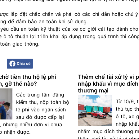
được lắp đặt chắc chắn và phải có các chỉ dẫn hoặc chú ý
ng để đảm bảo an toàn khi sử dụng.
g yêu cầu an toàn kỹ thuật của xe cơ giới cải tạo dành ch
e ô tô thuận lợi triển khai áp dụng trong quá trình thi công
toàn giao thông.
Chia sẻ
hờ tiền thu hộ lệ phí
Thêm chế tài xử lý vi
, gỡ thế nào?
nhập khẩu vì mục đích
thương mại
Các trung tâm đăng
Từ 10/9, t
kiểm thu, nộp toàn bộ
thủ tục t
lệ phí vào ngân sách
ô tô, xe 
sau đó được cấp lại
nhập khẩ
, nhưng nhiều đơn vị chưa
nhằm mục đích thương m
ào nhận được.
thêm chế tài xử lý vi phạ