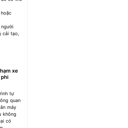
 hoặc
o người
 cải tạo,
 phạm xe
 phi
rình tự
hông quan
gắn máy
u không
ại có
m.