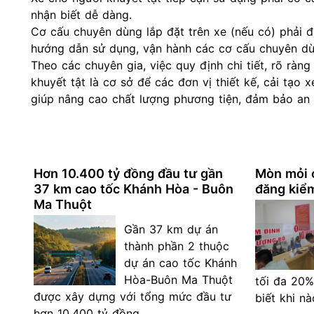
nhận biết dễ dàng.
Cơ cấu chuyên dùng lắp đặt trên xe (nếu có) phải 
hướng dẫn sử dụng, vận hành các cơ cấu chuyên dù
Theo các chuyên gia, việc quy định chi tiết, rõ ràn
khuyết tật là cơ sở để các đơn vị thiết kế, cải tạo x
giúp nâng cao chất lượng phương tiện, đảm bảo an 
Hơn 10.400 tỷ đồng đầu tư gần
Mòn mỏi c
37 km cao tốc Khánh Hòa - Buôn
đăng kiểm
Ma Thuột
Gần 37 km dự án
thành phần 2 thuộc
dự án cao tốc Khánh
Hòa-Buôn Ma Thuột
tối đa 20%
được xây dựng với tổng mức đầu tư
biết khi n
hơn 10.400 tỷ đồng.