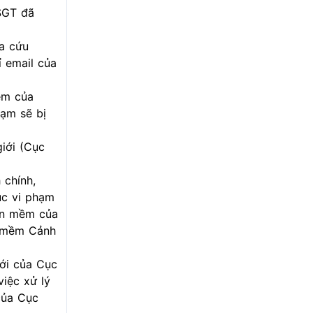
CSGT đã
ra cứu
 email của
ềm của
hạm sẽ bị
iới (Cục
 chính,
ục vi phạm
hần mềm của
n mềm Cảnh
ới của Cục
iệc xử lý
của Cục