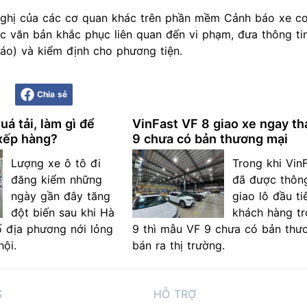
nghị của các cơ quan khác trên phần mềm Cảnh báo xe cơ 
ác văn bản khắc phục liên quan đến vi phạm, đưa thông ti
áo) và kiểm định cho phương tiện.
Chia sẻ
á tải, làm gì để
VinFast VF 8 giao xe ngay th
xếp hàng?
9 chưa có bản thương mại
Lượng xe ô tô đi
Trong khi Vin
đăng kiểm những
đã được thôn
ngày gần đây tăng
giao lô đầu ti
đột biến sau khi Hà
khách hàng tr
ố địa phương nới lỏng
9 thì mẫu VF 9 chưa có bản thư
hội.
bán ra thị trường.
S
HỖ TRỢ