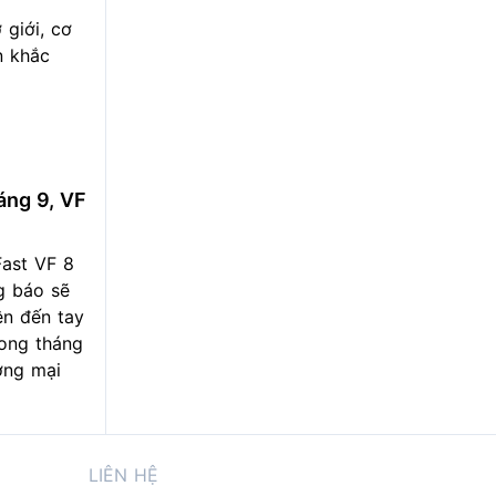
giới, cơ
n khắc
áng 9, VF
Fast VF 8
g báo sẽ
ên đến tay
ong tháng
ơng mại
LIÊN HỆ