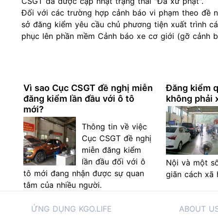
CSGT đã được cập nhật trạng thái "Đã xử phạt".
Đối với các trường hợp cảnh báo vi phạm theo đề 
sở đăng kiểm yêu cầu chủ phương tiện xuất trình c
phục lên phần mềm Cảnh báo xe cơ giới (gỡ cảnh b
Vì sao Cục CSGT đề nghị miễn
Đăng kiểm qu
đăng kiểm lần đầu với ô tô
không phải 
mới?
Thông tin về việc
Cục CSGT đề nghị
miễn đăng kiểm
lần đầu đối với ô
Nội và một s
tô mới đang nhận được sự quan
giãn cách xã 
tâm của nhiều người.
ỨNG DỤNG KGO.LIFE
ABOUT U