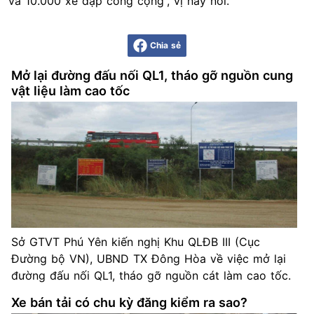
và 10.000 xe đạp công cộng”, vị này nói.
Chia sẻ
Mở lại đường đấu nối QL1, tháo gỡ nguồn cung
vật liệu làm cao tốc
Sở GTVT Phú Yên kiến nghị Khu QLĐB III (Cục
Đường bộ VN), UBND TX Đông Hòa về việc mở lại
đường đấu nối QL1, tháo gỡ nguồn cát làm cao tốc.
Xe bán tải có chu kỳ đăng kiểm ra sao?