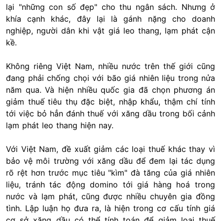
lại "những con số đẹp" cho thu ngân sách. Nhưng ở
khía cạnh khác, đây lại là gánh nặng cho doanh
nghiệp, người dân khi vật giá leo thang, lạm phát cận
kề.
Không riêng Việt Nam, nhiều nước trên thế giới cũng
đang phải chống chọi với bão giá nhiên liệu trong nửa
năm qua. Và hiện nhiều quốc gia đã chọn phương án
giảm thuế tiêu thụ đặc biệt, nhập khẩu, thậm chí tính
tới việc bỏ hẳn đánh thuế với xăng dầu trong bối cảnh
lạm phát leo thang hiện nay.
Với Việt Nam, đề xuất giảm các loại thuế khác thay vì
bảo vệ môi trường với xăng dầu để đem lại tác dụng
rõ rệt hơn trước mục tiêu "kìm" đà tăng của giá nhiên
liệu, tránh tác động domino tới giá hàng hoá trong
nước và lạm phát, cũng được nhiều chuyên gia đồng
tình. Lập luận họ đưa ra, là hiện trong cơ cấu tính giá
cơ sở xăng dầu có thể tính toán để giảm loại thuế