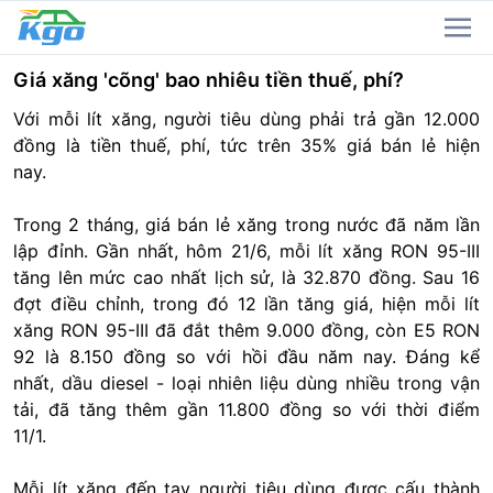
Giá xăng 'cõng' bao nhiêu tiền thuế, phí?
Với mỗi lít xăng, người tiêu dùng phải trả gần 12.000
đồng là tiền thuế, phí, tức trên 35% giá bán lẻ hiện
nay.
Trong 2 tháng, giá bán lẻ xăng trong nước đã năm lần
lập đỉnh. Gần nhất, hôm 21/6, mỗi lít xăng RON 95-III
tăng lên mức cao nhất lịch sử, là 32.870 đồng. Sau 16
đợt điều chỉnh, trong đó 12 lần tăng giá, hiện mỗi lít
xăng RON 95-III đã đắt thêm 9.000 đồng, còn E5 RON
92 là 8.150 đồng so với hồi đầu năm nay. Đáng kể
nhất, dầu diesel - loại nhiên liệu dùng nhiều trong vận
tải, đã tăng thêm gần 11.800 đồng so với thời điểm
11/1.
Mỗi lít xăng đến tay người tiêu dùng được cấu thành