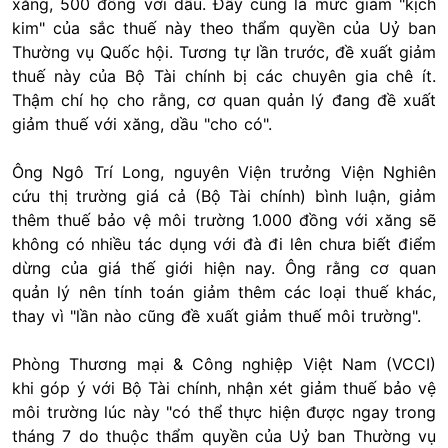
xăng, 500 đồng với dầu. Đây cũng là mức giảm "kịch
kim" của sắc thuế này theo thẩm quyền của Uỷ ban
Thường vụ Quốc hội. Tương tự lần trước, đề xuất giảm
thuế này của Bộ Tài chính bị các chuyên gia chê ít.
Thậm chí họ cho rằng, cơ quan quản lý đang đề xuất
giảm thuế với xăng, dầu "cho có".
Ông Ngô Trí Long, nguyên Viện trưởng Viện Nghiên
cứu thị trường giá cả (Bộ Tài chính) bình luận, giảm
thêm thuế bảo vệ môi trường 1.000 đồng với xăng sẽ
không có nhiều tác dụng với đà đi lên chưa biết điểm
dừng của giá thế giới hiện nay. Ông rằng cơ quan
quản lý nên tính toán giảm thêm các loại thuế khác,
thay vì "lần nào cũng đề xuất giảm thuế môi trường".
Phòng Thương mại & Công nghiệp Việt Nam (VCCI)
khi góp ý với Bộ Tài chính, nhận xét giảm thuế bảo vệ
môi trường lúc này "có thể thực hiện được ngay trong
tháng 7 do thuộc thẩm quyền của Uỷ ban Thường vụ