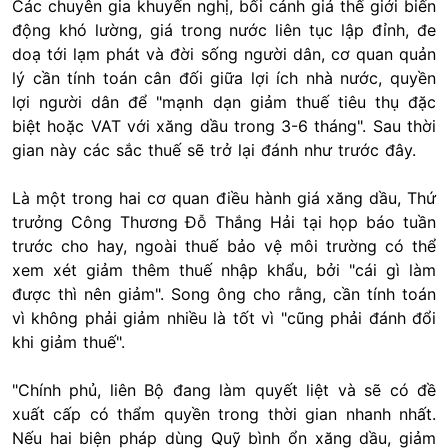
Các chuyên gia khuyến nghị, bối cảnh giá thế giới biến
động khó lường, giá trong nước liên tục lập đỉnh, đe
doạ tới lạm phát và đời sống người dân, cơ quan quản
lý cần tính toán cân đối giữa lợi ích nhà nước, quyền
lợi người dân để "mạnh dạn giảm thuế tiêu thụ đặc
biệt hoặc VAT với xăng dầu trong 3-6 tháng". Sau thời
gian này các sắc thuế sẽ trở lại đánh như trước đây.
Là một trong hai cơ quan điều hành giá xăng dầu, Thứ
trưởng Công Thương Đỗ Thắng Hải tại họp báo tuần
trước cho hay, ngoài thuế bảo vệ môi trường có thể
xem xét giảm thêm thuế nhập khẩu, bởi "cái gì làm
được thì nên giảm". Song ông cho rằng, cần tính toán
vì không phải giảm nhiều là tốt vì "cũng phải đánh đổi
khi giảm thuế".
"Chính phủ, liên Bộ đang làm quyết liệt và sẽ có đề
xuất cấp có thẩm quyền trong thời gian nhanh nhất.
Nếu hai biện pháp dùng Quỹ bình ổn xăng dầu, giảm