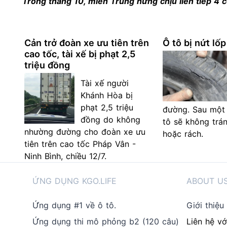
Trong tháng 10, miền Trung hứng chịu liên tiếp 4 
Cản trở đoàn xe ưu tiên trên
Ô tô bị nứt lố
cao tốc, tài xế bị phạt 2,5
triệu đồng
Tài xế người
Khánh Hòa bị
phạt 2,5 triệu
đường. Sau một 
đồng do không
tô sẽ không trán
nhường đường cho đoàn xe ưu
hoặc rách.
tiên trên cao tốc Pháp Vân -
Ninh Bình, chiều 12/7.
ỨNG DỤNG KGO.LIFE
ABOUT U
Ứng dụng #1 về ô tô.
Giới thiệu
Ứng dụng thi mô phỏng b2 (120 câu)
Liên hệ vớ