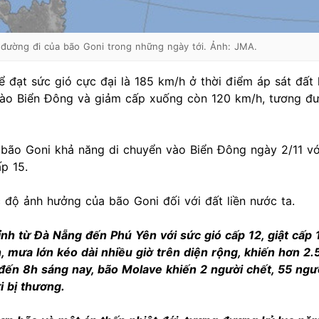
đường đi của bão Goni trong những ngày tới. Ảnh: JMA.
đạt sức gió cực đại là 185 km/h ở thời điểm áp sát đất 
n vào Biển Đông và giảm cấp xuống còn 120 km/h, tương đ
 bão Goni khả năng di chuyển vào Biển Đông ngày 2/11 vớ
p 15.
 độ ảnh hưởng của bão Goni đối với đất liền nước ta.
ỉnh từ Đà Nẵng đến Phú Yên với sức gió cấp 12, giật cấp 1
 mưa lớn kéo dài nhiều giờ trên diện rộng, khiến hơn 2
đến 8h sáng nay, bão Molave khiến 2 người chết, 55 ngườ
i bị thương.