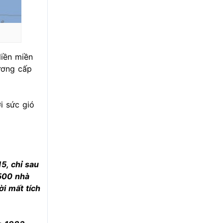
liền miền
ương cấp
i sức gió
5, chỉ sau
.500 nhà
i mất tích