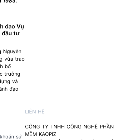
m 1983.
h đạo Vụ
 đầu tư
g Nguyễn
g vừa trao
nh bổ
c trưởng
dựng và
lãnh đạo
LIÊN HỆ
CÔNG TY TNHH CÔNG NGHỆ PHẦN
MỀM KAOPIZ
 khoản sử