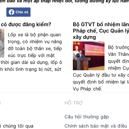
cơn bão và một áp thấp nhiệt đới, tương đương kỷ lục nă
Chia sẻ
p có được đăng kiểm?
Bộ GTVT bổ nhiệm lãn
Pháp chế, Cục Quản lý
Lốp xe là bộ phận quan
xây dựng
trọng, có nhiệm vụ nâng
Bộ trưởn
đỡ toàn bộ thân xe, tiếp
Văn Thắn
xúc trực tiếp với mặt
quyết đị
thời gian dài sử dụng, lốp ô
nhiệm Cụ
h khỏi tình trạng bị nứt, sứt
Cục Quản lý đầu tư xây 
quyết định bổ nhiệm lại 
Vụ Pháp chế.
S
HỖ TRỢ
Câu hỏi thường gặp
i chúng tôi qua
Chính sách bảo mật và điều