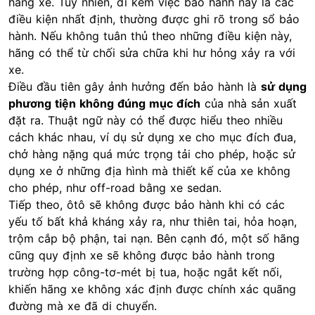
hãng xe. Tuy nhiên, đi kèm việc bảo hành này là các
điều kiện nhất định, thường được ghi rõ trong sổ bảo
hành. Nếu không tuân thủ theo những điều kiện này,
hãng có thể từ chối sửa chữa khi hư hỏng xảy ra với
xe.
Điều đầu tiên gây ảnh hưởng đến bảo hành là
sử dụng
phương tiện không đúng mục đích
của nhà sản xuất
đặt ra. Thuật ngữ này có thể được hiểu theo nhiều
cách khác nhau, ví dụ sử dụng xe cho mục đích đua,
chở hàng nặng quá mức trọng tải cho phép, hoặc sử
dụng xe ở những địa hình mà thiết kế của xe không
cho phép, như off-road bằng xe sedan.
Tiếp theo, ôtô sẽ không được bảo hành khi có các
yếu tố bất khả kháng xảy ra, như thiên tai, hỏa hoạn,
trộm cắp bộ phận, tai nạn. Bên cạnh đó, một số hãng
cũng quy định xe sẽ không được bảo hành trong
trường hợp công-tơ-mét bị tua, hoặc ngắt kết nối,
khiến hãng xe không xác định được chính xác quãng
đường mà xe đã di chuyển.