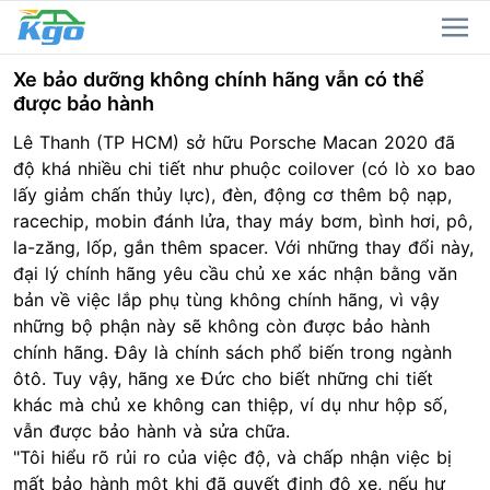
Xe bảo dưỡng không chính hãng vẫn có thể
được bảo hành
Lê Thanh (TP HCM) sở hữu Porsche Macan 2020 đã
độ khá nhiều chi tiết như phuộc coilover (có lò xo bao
lấy giảm chấn thủy lực), đèn, động cơ thêm bộ nạp,
racechip, mobin đánh lửa, thay máy bơm, bình hơi, pô,
la-zăng, lốp, gắn thêm spacer. Với những thay đổi này,
đại lý chính hãng yêu cầu chủ xe xác nhận bằng văn
bản về việc lắp phụ tùng không chính hãng, vì vậy
những bộ phận này sẽ không còn được bảo hành
chính hãng. Đây là chính sách phổ biến trong ngành
ôtô. Tuy vậy, hãng xe Đức cho biết những chi tiết
khác mà chủ xe không can thiệp, ví dụ như hộp số,
vẫn được bảo hành và sửa chữa.
"Tôi hiểu rõ rủi ro của việc độ, và chấp nhận việc bị
mất bảo hành một khi đã quyết định độ xe, nếu hư