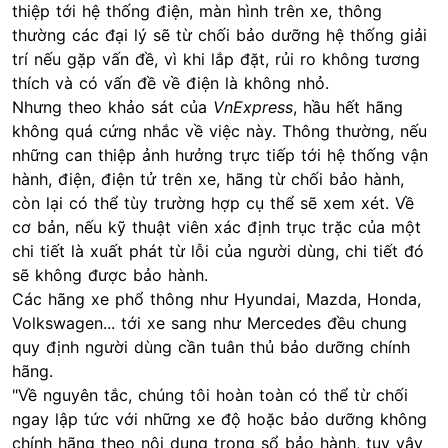
thiệp tới hệ thống điện, màn hình trên xe, thông
thường các đại lý sẽ từ chối bảo dưỡng hệ thống giải
trí nếu gặp vấn đề, vì khi lắp đặt, rủi ro không tương
thích và có vấn đề về điện là không nhỏ.
Nhưng theo khảo sát của
VnExpress
, hầu hết hãng
không quá cứng nhắc về việc này. Thông thường, nếu
những can thiệp ảnh hưởng trực tiếp tới hệ thống vận
hành, điện, điện tử trên xe, hãng từ chối bảo hành,
còn lại có thể tùy trường hợp cụ thể sẽ xem xét. Về
cơ bản, nếu kỹ thuật viên xác định trục trặc của một
chi tiết là xuất phát từ lỗi của người dùng, chi tiết đó
sẽ không được bảo hành.
Các hãng xe phổ thông như Hyundai, Mazda, Honda,
Volkswagen... tới xe sang như Mercedes đều chung
quy định người dùng cần tuân thủ bảo dưỡng chính
hãng.
"Về nguyên tắc, chúng tôi hoàn toàn có thể từ chối
ngay lập tức với những xe độ hoặc bảo dưỡng không
chính hãng theo nội dung trong sổ bảo hành, tuy vậy