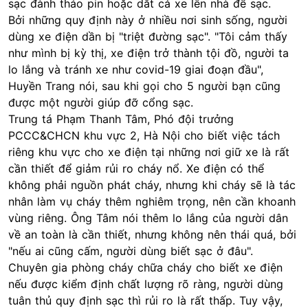
sạc đành tháo pin hoặc dắt cả xe lên nhà để sạc.
Bởi những quy định này ở nhiều nơi sinh sống, người
dùng xe điện dần bị "triệt đường sạc". "Tôi cảm thấy
như mình bị kỳ thị, xe điện trở thành tội đồ, người ta
lo lắng và tránh xe như covid-19 giai đoạn đầu",
Huyền Trang nói, sau khi gọi cho 5 người bạn cũng
được một người giúp đỡ cổng sạc.
Trung tá Phạm Thanh Tâm, Phó đội trưởng
PCCC&CHCN khu vực 2, Hà Nội cho biết việc tách
riêng khu vực cho xe điện tại những nơi giữ xe là rất
cần thiết để giảm rủi ro cháy nổ. Xe điện có thể
không phải nguồn phát cháy, nhưng khi cháy sẽ là tác
nhân làm vụ cháy thêm nghiêm trọng, nên cần khoanh
vùng riêng. Ông Tâm nói thêm lo lắng của người dân
về an toàn là cần thiết, nhưng không nên thái quá, bởi
"nếu ai cũng cấm, người dùng biết sạc ở đâu".
Chuyên gia phòng cháy chữa cháy cho biết xe điện
nếu được kiểm định chất lượng rõ ràng, người dùng
tuân thủ quy định sạc thì rủi ro là rất thấp. Tuy vậy,