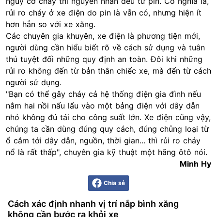
nguy cơ cháy thì nguyên nhân đều từ pin. Có nghĩa là,
rủi ro cháy ở xe điện do pin là vẫn có, nhưng hiện ít
hơn hẳn so với xe xăng.
Các chuyên gia khuyên, xe điện là phương tiện mới,
người dùng cần hiểu biết rõ về cách sử dụng và tuân
thủ tuyệt đối những quy định an toàn. Đôi khi những
rủi ro không đến từ bản thân chiếc xe, mà đến từ cách
người sử dụng.
"Bạn có thể gây cháy cả hệ thống điện gia đình nếu
nắm hai nồi nấu lẩu vào một bảng điện với dây dẫn
nhỏ không đủ tải cho công suất lớn. Xe điện cũng vậy,
chúng ta cần dùng đúng quy cách, đúng chủng loại từ
ổ cắm tới dây dẫn, nguồn, thời gian... thì rủi ro cháy
nổ là rất thấp", chuyên gia kỹ thuật một hãng ôtô nói.
Minh Hy
Chia sẻ
Cách xác định nhanh vị trí nắp bình xăng
không cần bước ra khỏi xe