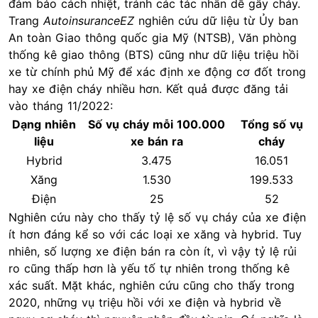
đảm bảo cách nhiệt, tránh các tác nhân dễ gây cháy.
Trang
AutoinsuranceEZ
nghiên cứu dữ liệu từ Ủy ban
An toàn Giao thông quốc gia Mỹ (NTSB), Văn phòng
thống kê giao thông (BTS) cũng như dữ liệu triệu hồi
xe từ chính phủ Mỹ để xác định xe động cơ đốt trong
hay xe điện cháy nhiều hơn. Kết quả được đăng tải
vào tháng 11/2022:
Dạng nhiên
Số vụ cháy mỗi 100.000
Tổng số vụ
liệu
xe bán ra
cháy
Hybrid
3.475
16.051
Xăng
1.530
199.533
Điện
25
52
Nghiên cứu này cho thấy tỷ lệ số vụ cháy của xe điện
ít hơn đáng kể so với các loại xe xăng và hybrid. Tuy
nhiên, số lượng xe điện bán ra còn ít, vì vậy tỷ lệ rủi
ro cũng thấp hơn là yếu tố tự nhiên trong thống kê
xác suất. Mặt khác, nghiên cứu cũng cho thấy trong
2020, những vụ triệu hồi với xe điện và hybrid về