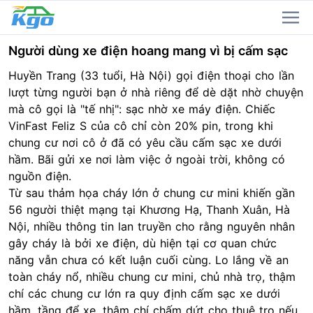
Người dùng xe điện hoang mang vì bị cấm sạc
Huyền Trang (33 tuổi, Hà Nội) gọi điện thoại cho lần
lượt từng người bạn ở nhà riêng để dè dặt nhờ chuyện
mà cô gọi là "tế nhị": sạc nhờ xe máy điện. Chiếc
VinFast Feliz S của cô chỉ còn 20% pin, trong khi
chung cư nơi cô ở đã có yêu cầu cấm sạc xe dưới
hầm. Bãi gửi xe nơi làm việc ở ngoài trời, không có
nguồn điện.
Từ sau thảm họa
cháy lớn ở chung cư mini
khiến gần
56 người thiệt mạng tại Khương Hạ, Thanh Xuân, Hà
Nội, nhiều thông tin lan truyền cho rằng nguyên nhân
gây cháy là bởi xe điện, dù hiện tại cơ quan chức
năng vẫn chưa có kết luận cuối cùng. Lo lắng về an
toàn cháy nổ, nhiều chung cư mini, chủ nhà trọ, thậm
chí các chung cư lớn ra quy định cấm sạc xe dưới
hầm, tầng để xe, thậm chí chấm dứt cho thuê trọ nếu