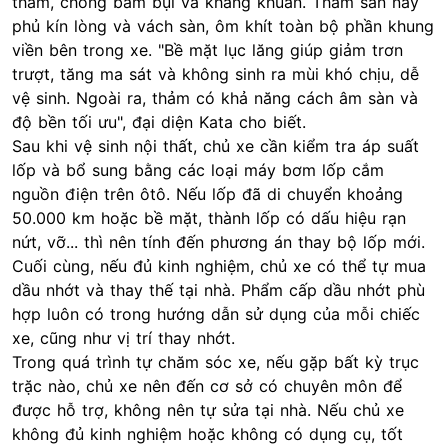
thấm, chống bám bụi và kháng khuẩn. Thảm sàn này
phủ kín lòng và vách sàn, ôm khít toàn bộ phần khung
viền bên trong xe. "Bề mặt lục lăng giúp giảm trơn
trượt, tăng ma sát và không sinh ra mùi khó chịu, dễ
vệ sinh. Ngoài ra, thảm có khả năng cách âm sàn và
độ bền tối ưu", đại diện Kata cho biết.
Sau khi vệ sinh nội thất, chủ xe cần kiểm tra áp suất
lốp và bổ sung bằng các loại máy bơm lốp cắm
nguồn điện trên ôtô. Nếu lốp đã di chuyển khoảng
50.000 km hoặc bề mặt, thành lốp có dấu hiệu rạn
nứt, vỡ... thì nên tính đến phương án thay bộ lốp mới.
Cuối cùng, nếu đủ kinh nghiệm, chủ xe có thể tự mua
dầu nhớt và thay thế tại nhà. Phẩm cấp dầu nhớt phù
hợp luôn có trong hướng dẫn sử dụng của mỗi chiếc
xe, cũng như vị trí thay nhớt.
Trong quá trình tự chăm sóc xe, nếu gặp bất kỳ trục
trặc nào, chủ xe nên đến cơ sở có chuyên môn để
được hỗ trợ, không nên tự sửa tại nhà. Nếu chủ xe
không đủ kinh nghiệm hoặc không có dụng cụ, tốt