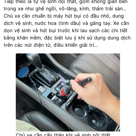
Tiếp theo là tự vệ sinh nội thất, gồm không gian bên
trong xe như ghế ngồi, vô-lăng, kính, thảm trải sàn...
Chủ xe cần chuẩn bị máy hút bụi có đầu nhỏ, dung
dịch vệ sinh, nước hoa (tinh dầu) và găng tay. Xe cần
dọn vệ sinh và hút bụi trước khi lau sạch các chi tiết
bằng khăn mềm, đặc biệt lưu ý khi sử dụng dung dịch
trên các nút điện tử, điều khiển giải trí...
Chủ xe cần cẩn thận khi vệ sinh nội thất