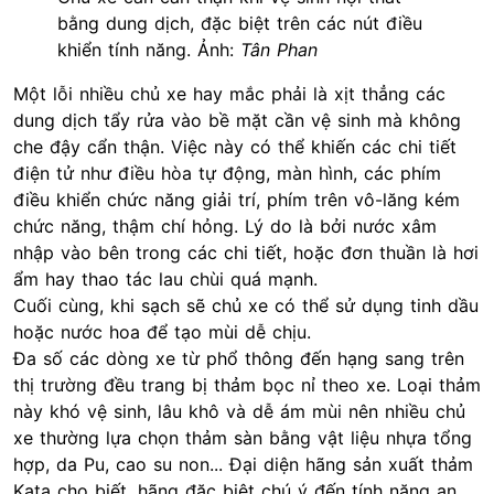
bằng dung dịch, đặc biệt trên các nút điều
khiển tính năng. Ảnh:
Tân Phan
Một lỗi nhiều chủ xe hay mắc phải là xịt thẳng các
dung dịch tẩy rửa vào bề mặt cần vệ sinh mà không
che đậy cẩn thận. Việc này có thể khiến các chi tiết
điện tử như điều hòa tự động, màn hình, các phím
điều khiển chức năng giải trí, phím trên vô-lăng kém
chức năng, thậm chí hỏng. Lý do là bởi nước xâm
nhập vào bên trong các chi tiết, hoặc đơn thuần là hơi
ẩm hay thao tác lau chùi quá mạnh.
Cuối cùng, khi sạch sẽ chủ xe có thể sử dụng tinh dầu
hoặc nước hoa để tạo mùi dễ chịu.
Đa số các dòng xe từ phổ thông đến hạng sang trên
thị trường đều trang bị thảm bọc nỉ theo xe. Loại thảm
này khó vệ sinh, lâu khô và dễ ám mùi nên nhiều chủ
xe thường lựa chọn thảm sàn bằng vật liệu nhựa tổng
hợp, da Pu, cao su non... Đại diện hãng sản xuất thảm
Kata cho biết, hãng đặc biệt chú ý đến tính năng an