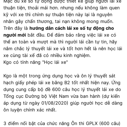
Mặc dù xe số tự động được thiết kế giúp người lái xe
thuận tiện, thoải mái hơn. nhưng nếu không làm quen
kỹ với xe thì chính sự thuận tiện này lại là nguyên
nhân gây chấn thương, tai nạn không mong muốn.
Trên đây là
hướng dẫn cách lái xe số tự động cho
người mới
bắt đầu. Để đảm bảo rằng việc lái xe có
thể an toàn và mượt mà thì người lái cần tự tin, hãy
nắm chắc lý thuyết lái xe và tốt hơn hết là nên học lái
xe cùng tài xế đã có nhiều kinh nghiệm.
Kgo có tính năng "Học lái xe"
Kgo là một trong ứng dụng học và ôn lý thuyết sát
hạch giấy phép lái xe bằng B2 tốt nhất hiện nay. Ứng
dụng cung cấp bộ đề 600 câu học lý thuyết lái xe do
Tổng cục Đường bộ Việt Nam vừa ban hành (dự kiến
áp dụng từ ngày 01/08/2020) giúp người học dễ dàng
ôn luyện chính xác nhất.
3 điểm nổi bật của chức năng Ôn thi GPLX (600 câu)