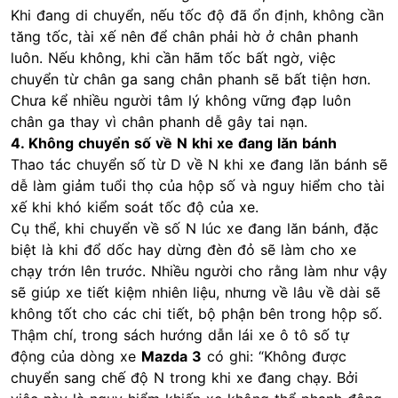
Khi đang di chuyển, nếu tốc độ đã ổn định, không cần
tăng tốc, tài xế nên để chân phải hờ ở chân phanh
luôn. Nếu không, khi cần hãm tốc bất ngờ, việc
chuyển từ chân ga sang chân phanh sẽ bất tiện hơn.
Chưa kể nhiều người tâm lý không vững đạp luôn
chân ga thay vì chân phanh dễ gây tai nạn.
4. Không chuyển số về N khi xe đang lăn bánh
Thao tác chuyển số từ D về N khi xe đang lăn bánh sẽ
dễ làm giảm tuổi thọ của hộp số và nguy hiểm cho tài
xế khi khó kiểm soát tốc độ của xe.
Cụ thể, khi chuyển về số N lúc xe đang lăn bánh, đặc
biệt là khi đổ dốc hay dừng đèn đỏ sẽ làm cho xe
chạy trớn lên trước. Nhiều người cho rằng làm như vậy
sẽ giúp xe tiết kiệm nhiên liệu, nhưng về lâu về dài sẽ
không tốt cho các chi tiết, bộ phận bên trong hộp số.
Thậm chí, trong sách hướng dẫn lái xe ô tô số tự
động của dòng xe
Mazda 3
có ghi: “Không được
chuyển sang chế độ N trong khi xe đang chạy. Bởi