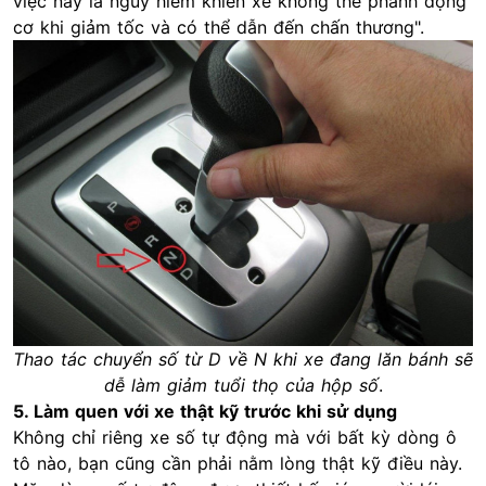
việc này là nguy hiểm khiến xe không thể phanh động
cơ khi giảm tốc và có thể dẫn đến chấn thương".
Thao tác chuyển số từ D về N khi xe đang lăn bánh sẽ
dễ làm giảm tuổi thọ của hộp số
.
5. Làm quen với xe thật kỹ trước khi sử dụng
Không chỉ riêng xe số tự động mà với bất kỳ dòng ô
tô nào, bạn cũng cần phải nằm lòng thật kỹ điều này.