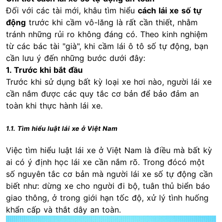
Đối với các tài mới, khâu tìm hiểu
cách lái xe số tự
động
trước khi cầm vô-lăng là rất cần thiết, nhằm
tránh những rủi ro không đáng có. Theo kinh nghiệm
từ các bác tài "già", khi cầm lái ô tô số tự động, bạn
cần lưu ý đến những bước dưới đây:
1. Trước khi bắt đầu
Trước khi sử dụng bất kỳ loại xe hơi nào, người lái xe
cần nắm được các quy tắc cơ bản để bảo đảm an
toàn khi thực hành lái xe.
1.1. Tìm hiểu luật lái xe ở Việt Nam
Việc tìm hiểu luật lái xe ở Việt Nam là điều mà bất kỳ
ai có ý định học lái xe cần nắm rõ. Trong đócó một
số nguyên tắc cơ bản mà người lái xe số tự động cần
biết như: dừng xe cho người đi bộ, tuân thủ biển báo
giao thông, ở trong giới hạn tốc độ, xử lý tình huống
khẩn cấp và thắt dây an toàn.