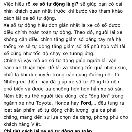
Việc hiểu rõ
xe số tự động là gì?
sẽ giúp bạn có cái
nhìn khách quan nhất trước khi bước vào tham khảo
cách lái xe số tự động.
Xe số tự động hiểu đơn giản nhất là xe có số được
điều chỉnh hoàn toàn tự động. Theo đó, người lái xe
không cần điều chỉnh tăng giảm số bằng tay mà hệ
thống xe sẽ tự động tăng giảm số để phù hợp với tài
xế cũng như tốc độ chạy xe tương ứng.
Chính vì vậy mà xe số tự động giúp người lái vận
hành xe thuận tiện, dễ lái và không tốn quá nhiều sức,
nhất là khi di chuyển trong các cung đường nội đô.
Những ưu điểm này đã giúp xe số tự động trở nên
phổ biến và được ưa chuộng hơn hơn hẳn xe số sàn.
Nắm bắt xu thế người tiêu dùng, các "ông lớn" trong
ngành xe như Toyota, Honda hay
Ford
,… đều tung ra
loạt sản phẩm số tự động chất lượng, giá cả phải
chăng, mang đến sự lựa chọn đa dạng, phong phú cho
khách hàng Việt.
Chi tiết cách lái xe số tự động an toàn