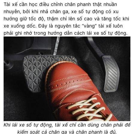
Tài xế cần học điều chỉnh chân phanh thật nhuần
nhuyễn, bởi khi nhả chân ga, xe số tự động có xu
hướng giữ tốc độ, thậm chí lên số cao và tăng tốc khi
xe xuống dốc. Đây là nguyên tắc “vàng” tài xế luôn
phải ghi nhớ trong hướng dẫn cách lái xe số tự động.
Khi lái xe số tự động, tài xế chỉ cần dùng chân phải để
kiểm soát cả chân ga và chân phanh là đủ.