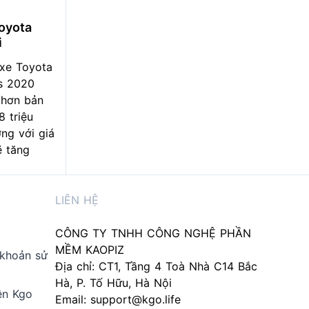
oyota
i
 xe Toyota
s 2020
 hơn bản
8 triệu
ng với giá
ẽ tăng
LIÊN HỆ
CÔNG TY TNHH CÔNG NGHỆ PHẦN
MỀM KAOPIZ
 khoản sử
Địa chỉ: CT1, Tầng 4 Toà Nhà C14 Bắc
Hà, P. Tố Hữu, Hà Nội
ên Kgo
Email:
support@kgo.life