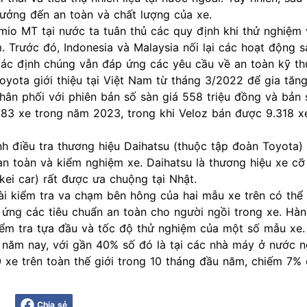
 hưởng đến an toàn và chất lượng của xe.
io MT tại nước ta tuân thủ các quy định khi thử nghiệm
 Trước đó, Indonesia và Malaysia nối lại các hoạt động s
xác định chúng vẫn đáp ứng các yêu cầu về an toàn kỹ th
yota giới thiệu tại Việt Nam từ tháng 3/2022 để gia tăn
ân phối với phiên bản số sàn giá 558 triệu đồng và bản
783 xe trong năm 2023, trong khi Veloz bán được 9.318 x
h điều tra thương hiệu Daihatsu (thuộc tập đoàn Toyota) 
an toàn và kiểm nghiệm xe. Daihatsu là thương hiệu xe cỡ
kei car) rất được ưa chuộng tại Nhật.
ài kiểm tra va chạm bên hông của hai mẫu xe trên có thể
 ứng các tiêu chuẩn an toàn cho người ngồi trong xe. Hàn
iểm tra tựa đầu và tốc độ thử nghiệm của một số mẫu xe.
ầu năm nay, với gần 40% số đó là tại các nhà máy ở nước n
 xe trên toàn thế giới trong 10 tháng đầu năm, chiếm 7%
Chia sẻ