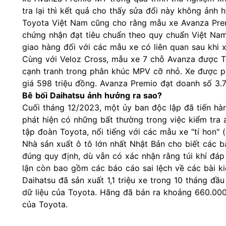
tra lại thì kết quả cho thấy sửa đổi này không ảnh
Toyota Việt Nam cũng cho rằng mẫu xe Avanza Prem
chứng nhận đạt tiêu chuẩn theo quy chuẩn Việt Nam.
giao hàng đối với các mẫu xe có liên quan sau khi 
Cùng với Veloz Cross, mẫu xe 7 chỗ Avanza được To
cạnh tranh trong phân khúc MPV cỡ nhỏ. Xe được ph
giá 598 triệu đồng. Avanza Premio đạt doanh số 3.
Bê bối Daihatsu ảnh hưởng ra sao?
Cuối tháng 12/2023, một ủy ban độc lập đã tiến hàn
phát hiện có những bất thường trong việc kiểm tra 
tập đoàn Toyota, nổi tiếng với các mẫu xe "tí hon" (
Nhà sản xuất
ô tô
lớn nhất Nhật Bản cho biết các b
đúng quy định, dù vẫn có xác nhận rằng túi khí đáp
lận còn bao gồm các báo cáo sai lệch về các bài k
Daihatsu đã sản xuất 1,1 triệu xe trong 10 tháng đ
dữ liệu của Toyota. Hãng đã bán ra khoảng 660.000
của Toyota.