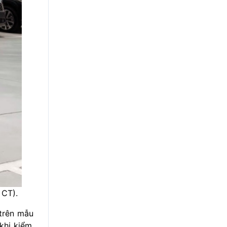
 CT).
 trên mẫu
 khi kiểm