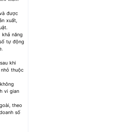
 và được
ản xuất,
uật.
g khả năng
 số tự động
e.
sau khi
 nhỏ thuộc
 không
h vi gian
goài, theo
 doanh số