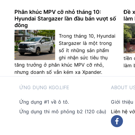
Phân khúc MPV cỡ nhỏ tháng 10:
Đề x
Hyundai Stargazer lần đầu bán vượt số
làm 
đông
Trong tháng 10, Hyundai
Stargazer là một trong
số ít những sản phẩm
ghi nhận sức tiêu thụ
tiền
tăng trưởng ở phân khúc MPV cỡ nhỏ,
làm 
nhưng doanh số vẫn kém xa Xpander.
ỨNG DỤNG KGO.LIFE
ABOUT U
Ứng dụng #1 về ô tô.
Giới thiệu
Ứng dụng thi mô phỏng b2 (120 câu)
Liên hệ vớ