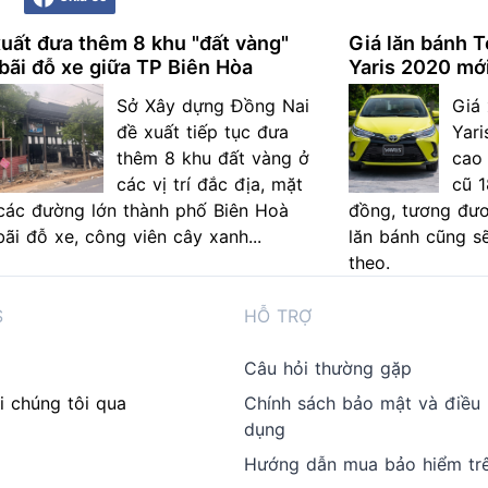
uất đưa thêm 8 khu "đất vàng"
Giá lăn bánh T
bãi đỗ xe giữa TP Biên Hòa
Yaris 2020 mớ
Sở Xây dựng Đồng Nai
Giá
đề xuất tiếp tục đưa
Yari
thêm 8 khu đất vàng ở
cao
các vị trí đắc địa, mặt
cũ 1
 các đường lớn thành phố Biên Hoà
đồng, tương đươ
bãi đỗ xe, công viên cây xanh...
lăn bánh cũng s
theo.
S
HỖ TRỢ
Câu hỏi thường gặp
i chúng tôi qua
Chính sách bảo mật và điều
dụng
Hướng dẫn mua bảo hiểm tr