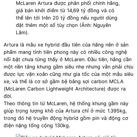
McLaren Artura được phân phối chính hãng,
giá bán khởi điểm từ 14,69 tỷ đồng và có
thể lên tới trên 20 tỷ đồng nếu người dùng
đặt thêm một số tùy chọn (Ảnh: Nguyễn
Lâm).
Artura là mẫu xe hybrid đầu tiên của hãng nên ở sản
phẩm mang tính tiên phong này có nhiều công nghệ
nổi bật chưa từng thấy ở McLaren. Đầu tiên, hãng cần
một nền tảng khung gầm siêu nhẹ nhưng vẫn phải chịu
được lực vặn xoắn cũng như gia tốc của một mẫu siêu
xe, và thế là cơ sở gầm bệ bằng sợi carbon MCLA
(McLaren Carbon Lightweight Architecture) được ra
đời.
Theo thông tin từ McLaren, hệ thống khung gầm này
giúp trọng lượng khô của Artura chỉ ở mức 1.395kg,
trong đó hệ truyền động hybrid gồm pin và động cơ
điện nặng tổng cộng 130kg.