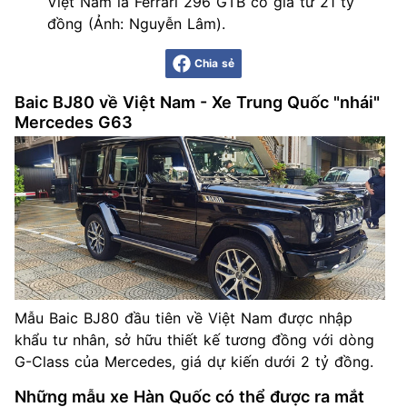
Việt Nam là Ferrari 296 GTB có giá từ 21 tỷ
đồng (Ảnh: Nguyễn Lâm).
Chia sẻ
Baic BJ80 về Việt Nam - Xe Trung Quốc "nhái"
Mercedes G63
Mẫu Baic BJ80 đầu tiên về Việt Nam được nhập
khẩu tư nhân, sở hữu thiết kế tương đồng với dòng
G-Class của Mercedes, giá dự kiến dưới 2 tỷ đồng.
Những mẫu xe Hàn Quốc có thể được ra mắt