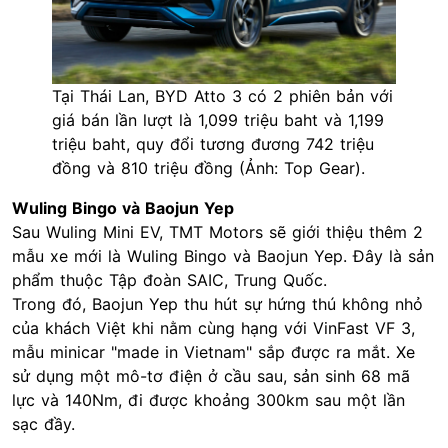
Tại Thái Lan, BYD Atto 3 có 2 phiên bản với
giá bán lần lượt là 1,099 triệu baht và 1,199
triệu baht, quy đổi tương đương 742 triệu
đồng và 810 triệu đồng (Ảnh: Top Gear).
Wuling Bingo và Baojun Yep
Sau Wuling Mini EV, TMT Motors sẽ giới thiệu thêm 2
mẫu xe mới là Wuling Bingo và Baojun Yep. Đây là sản
phẩm thuộc Tập đoàn SAIC, Trung Quốc.
Trong đó, Baojun Yep thu hút sự hứng thú không nhỏ
của khách Việt khi nằm cùng hạng với VinFast VF 3,
mẫu minicar "made in Vietnam" sắp được ra mắt. Xe
sử dụng một mô-tơ điện ở cầu sau, sản sinh 68 mã
lực và 140Nm, đi được khoảng 300km sau một lần
sạc đầy.