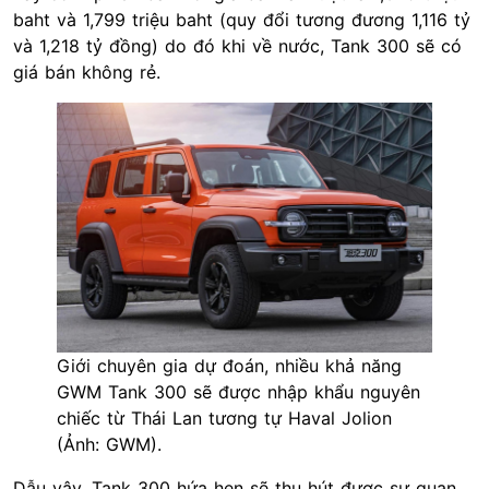
baht và 1,799 triệu baht (quy đổi tương đương 1,116 tỷ
và 1,218 tỷ đồng) do đó khi về nước, Tank 300 sẽ có
giá bán không rẻ.
Giới chuyên gia dự đoán, nhiều khả năng
GWM Tank 300 sẽ được nhập khẩu nguyên
chiếc từ Thái Lan tương tự Haval Jolion
(Ảnh: GWM).
Dẫu vậy, Tank 300 hứa hẹn sẽ thu hút được sự quan