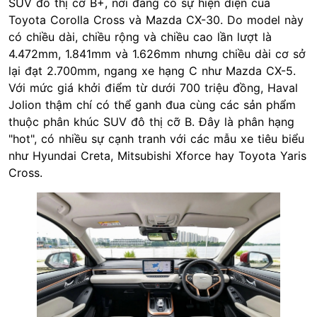
SUV đô thị cỡ B+, nơi đang có sự hiện diện của
Toyota
Corolla Cross và Mazda CX-30. Do model này
có chiều dài, chiều rộng và chiều cao lần lượt là
4.472mm, 1.841mm và 1.626mm nhưng chiều dài cơ sở
lại đạt 2.700mm, ngang xe hạng C như Mazda CX-5.
Với mức giá khởi điểm từ dưới 700 triệu đồng, Haval
Jolion thậm chí có thể ganh đua cùng các sản phẩm
thuộc phân khúc SUV đô thị cỡ B. Đây là phân hạng
"hot", có nhiều sự cạnh tranh với các mẫu xe tiêu biểu
như Hyundai Creta, Mitsubishi Xforce hay Toyota Yaris
Cross.