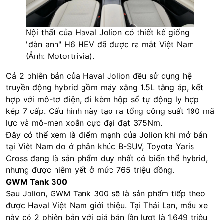
Nội thất của Haval Jolion có thiết kế giống
"đàn anh" H6 HEV đã được ra mắt Việt Nam
(Ảnh: Motortrivia).
Cả 2 phiên bản của Haval Jolion đều sử dụng hệ
truyền động hybrid gồm máy xăng 1.5L tăng áp, kết
hợp với mô-tơ điện, đi kèm hộp số tự động ly hợp
kép 7 cấp. Cấu hình này tạo ra tổng công suất 190 mã
lực và mô-men xoắn cực đại đạt 375Nm.
Đây có thể xem là điểm mạnh của Jolion khi mở bán
tại Việt Nam do ở phân khúc B-SUV, Toyota Yaris
Cross đang là sản phẩm duy nhất có biến thể hybrid,
nhưng được niêm yết ở mức 765 triệu đồng.
GWM Tank 300
Sau Jolion, GWM Tank 300 sẽ là sản phẩm tiếp theo
được Haval Việt Nam giới thiệu. Tại Thái Lan, mẫu xe
này có 2 phiên bản với giá bán lần lượt là 1,649 triệu