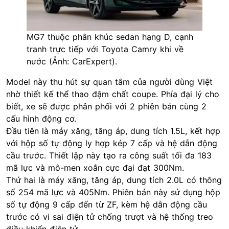
MG7 thuộc phân khúc sedan hạng D, cạnh
tranh trực tiếp với Toyota Camry khi về
nước (Ảnh: CarExpert).
Model này thu hút sự quan tâm của người dùng Việt
nhờ thiết kế thể thao đậm chất coupe. Phía đại lý cho
biết, xe sẽ được phân phối với 2 phiên bản cùng 2
cấu hình động cơ.
Đầu tiên là máy xăng, tăng áp, dung tích 1.5L, kết hợp
với hộp số tự động ly hợp kép 7 cấp và hệ dẫn động
cầu trước. Thiết lập này tạo ra công suất tối đa 183
mã lực và mô-men xoắn cực đại đạt 300Nm.
Thứ hai là máy xăng, tăng áp, dung tích 2.0L có thông
số 254 mã lực và 405Nm. Phiên bản này sử dụng hộp
số tự động 9 cấp đến từ ZF, kèm hệ dẫn động cầu
trước có vi sai điện tử chống trượt và hệ thống treo
điều khiển điện tử.