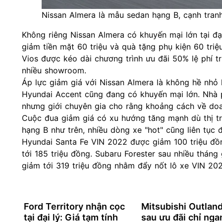
Nissan Almera là mẫu sedan hạng B, cạnh tran
Không riêng Nissan Almera có khuyến mại lớn tại đạ
giảm tiền mặt 60 triệu và quà tặng phụ kiện 60 tr
Vios được kéo dài chương trình ưu đãi 50% lệ phí t
nhiều showroom.
Áp lực giảm giá với Nissan Almera là không hề nhỏ
Hyundai Accent cũng đang có khuyến mại lớn. Nhà 
nhưng giới chuyên gia cho rằng khoảng cách về doan
Cuộc đua giảm giá có xu hướng tăng mạnh dù thị t
hạng B như trên, nhiều dòng xe "hot" cũng liên tục 
Hyundai Santa Fe VIN 2022 được giảm 100 triệu đồ
tới 185 triệu đồng. Subaru Forester sau nhiều tháng
giảm tới 319 triệu đồng nhằm đẩy nốt lô xe VIN 20
Ford Territory nhận cọc
Mitsubishi Outland
tại đại lý: Giá tạm tính
sau ưu đãi chỉ ng