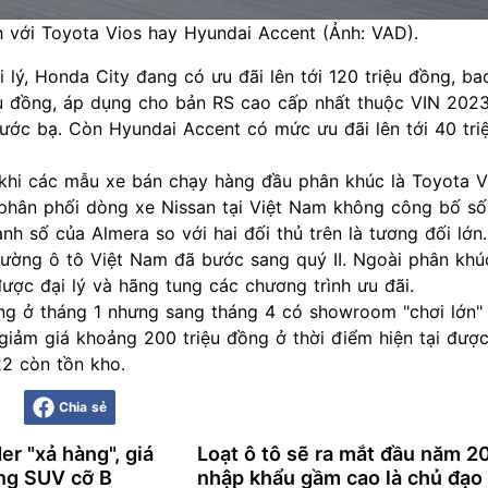
h với Toyota Vios hay Hyundai Accent (Ảnh: VAD).
i lý, Honda City đang có ưu đãi lên tới 120 triệu đồng, b
iệu đồng, áp dụng cho bản RS cao cấp nhất thuộc VIN 202
rước bạ. Còn Hyundai Accent có mức ưu đãi lên tới 40 tri
 khi các mẫu xe bán chạy hàng đầu phân khúc là
Toyota V
phân phối dòng xe Nissan tại Việt Nam không công bố số
h số của Almera so với hai đối thủ trên là tương đối lớn.
rường ô tô Việt Nam đã bước sang quý II. Ngoài phân khú
được đại lý và hãng tung các chương trình ưu đãi.
ng ở tháng 1 nhưng sang tháng 4 có showroom "chơi lớn"
 giảm giá khoảng 200 triệu đồng ở thời điểm hiện tại được
22 còn tồn kho.
Chia sẻ
er "xả hàng", giá
Loạt ô tô sẽ ra mắt đầu năm 2
ang SUV cỡ B
nhập khẩu gầm cao là chủ đạo