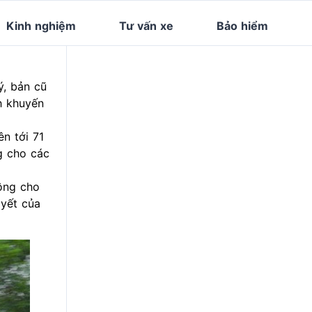
Kinh nghiệm
Tư vấn xe
Bảo hiểm
ý, bản cũ
h khuyến
n tới 71
g cho các
ồng cho
 yết của