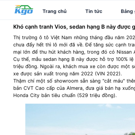
Trang chủ
Tin tức
Bảng 
Khó cạnh tranh Vios, sedan hạng B này được g
Thị trường
ô tô
Việt Nam những tháng đầu năm 2023 
chưa đẩy hết thì lô mới đã về. Để tăng sức cạnh t
mại lớn để thu hút khách hàng, trong đó có Nissan 
Cụ thể, mẫu sedan hạng B này được hỗ trợ 100% lệ p
triệu đồng. Ngoài ra, khách mua xe còn được một s
xe được sản xuất trong năm 2022 (VIN 2022).
Thậm chí một số showroom sẵn sàng "cắt máu" thêm
bản CVT Cao cấp của Almera, đưa giá bán hạ xuống
Honda City bản tiêu chuẩn (529 triệu đồng).