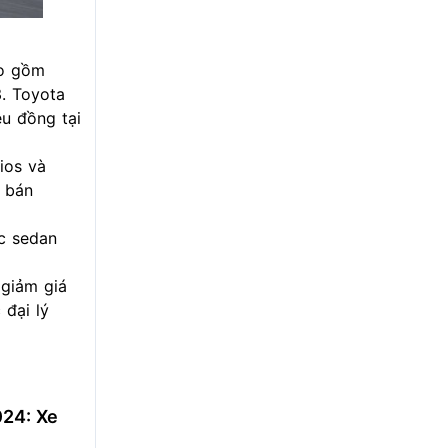
ao gồm
3.
Toyota
ệu đồng tại
ios
và
 bán
c sedan
 giảm giá
 đại lý
024: Xe