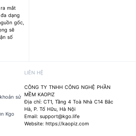
ra mắt
 đa dạng
nguồn gốc,
ọng sẽ
cận số
LIÊN HỆ
CÔNG TY TNHH CÔNG NGHỆ PHẦN
MỀM KAOPIZ
 khoản sử
Địa chỉ: CT1, Tầng 4 Toà Nhà C14 Bắc
Hà, P. Tố Hữu, Hà Nội
ên Kgo
Email:
support@kgo.life
Website:
https://kaopiz.com