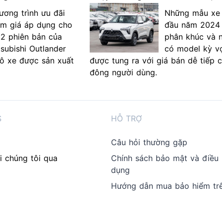
ương trình ưu đãi
Những mẫu xe 
ảm giá áp dụng cho
đầu năm 2024
 2 phiên bản của
phân khúc và 
tsubishi Outlander
có model kỳ v
lô xe được sản xuất
được tung ra với giá bán dễ tiếp 
đông người dùng.
S
HỖ TRỢ
Câu hỏi thường gặp
i chúng tôi qua
Chính sách bảo mật và điều
dụng
Hướng dẫn mua bảo hiểm tr