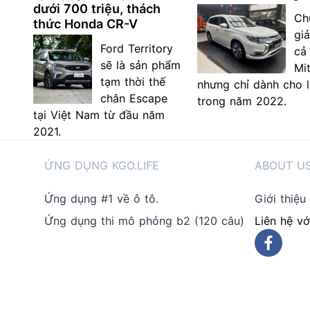
dưới 700 triệu, thách
Ch
thức Honda CR-V
gi
Ford Territory
cả
sẽ là sản phẩm
Mi
tạm thời thế
nhưng chỉ dành cho 
chân Escape
trong năm 2022.
tại Việt Nam từ đầu năm
2021.
ỨNG DỤNG KGO.LIFE
ABOUT U
Ứng dụng #1 về ô tô.
Giới thiệu
Ứng dụng thi mô phỏng b2 (120 câu)
Liên hệ vớ