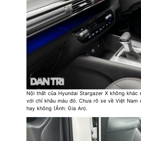
Nội thất của Hyundai Stargazer X không khác
với chỉ khâu màu đỏ. Chưa rõ xe về Việt Nam 
hay không (Ảnh: Gia An).