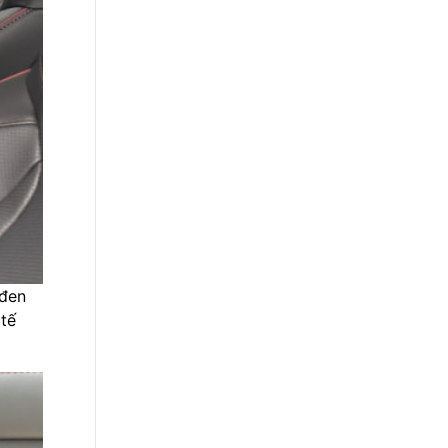
 đen
tế