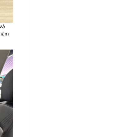
 và
 mâm