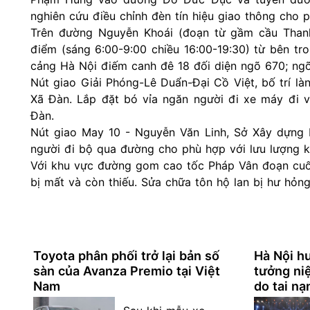
nghiên cứu điều chỉnh đèn tín hiệu giao thông cho 
Trên đường Nguyễn Khoái (đoạn từ gầm cầu Thanh
điểm (sáng 6:00-9:00 chiều 16:00-19:30) từ bên tr
cảng Hà Nội điếm canh đê 18 đối diện ngõ 670; ngõ
Nút giao Giải Phóng-Lê Duẩn-Đại Cồ Việt, bố trí là
Xã Đàn. Lắp đặt bó vỉa ngăn người đi xe máy đi v
Đàn.
Nút giao May 10 - Nguyễn Văn Linh, Sở Xây dựng 
người đi bộ qua đường cho phù hợp với lưu lượng k
Với khu vực đường gom cao tốc Pháp Vân đoạn cuối n
bị mất và còn thiếu. Sửa chữa tôn hộ lan bị hư hỏng
Toyota phân phối trở lại bản số
Hà Nội h
sàn của Avanza Premio tại Việt
tưởng ni
Nam
do tai nạ