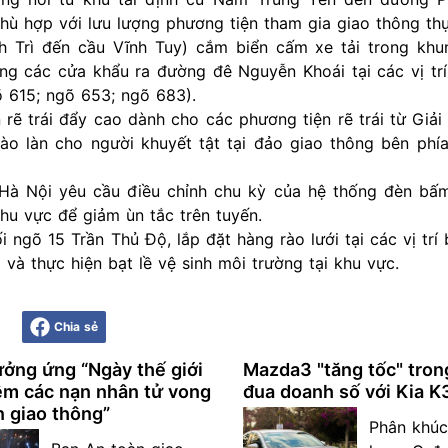
phù hợp với lưu lượng phương tiện tham gia giao thông thự
 Trì đến cầu Vĩnh Tuy) cắm biển cấm xe tải trong khu
ong các cửa khẩu ra đường đê Nguyễn Khoái tại các vị tr
 615; ngõ 653; ngõ 683).
n rẽ trái đẩy cao dành cho các phương tiện rẽ trái từ Giả
ào làn cho người khuyết tật tại đảo giao thông bên phí
Hà Nội yêu cầu điều chỉnh chu kỳ của hệ thống đèn bấ
hu vực để giảm ùn tắc trên tuyến.
gõ 15 Trần Thủ Độ, lắp đặt hàng rào lưới tại các vị trí 
 và thực hiện bạt lề vệ sinh môi trường tại khu vực.
Chia sẻ
ưởng ứng “Ngày thế giới
Mazda3 "tăng tốc" tron
ệm các nạn nhân tử vong
đua doanh số với Kia K
n giao thông”
Phân khúc