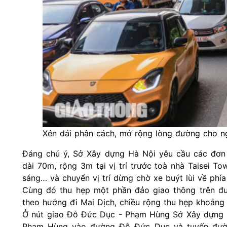
Xén dải phân cách, mở rộng lòng đường cho ng
Đáng chú ý, Sở Xây dựng Hà Nội yêu cầu các đơn v
dài 70m, rộng 3m tại vị trí trước toà nhà Taisei T
sáng… và chuyển vị trí dừng chờ xe buýt lùi về phí
Cùng đó thu hẹp một phần đảo giao thông trên đư
theo hướng đi Mai Dịch, chiều rộng thu hẹp khoảng
Ở nút giao Đỗ Đức Dục - Phạm Hùng Sở Xây dựng H
Phạm Hùng vào đường Đỗ Đức Dục và tuyến đườn