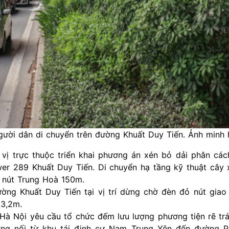
ười dân di chuyển trên đường Khuất Duy Tiến. Ảnh minh 
ị trực thuộc triển khai phương án xén bỏ dải phân cách
ower 289 Khuất Duy Tiến. Di chuyển hạ tầng kỹ thuật cây 
a nút Trung Hoà 150m.
ờng Khuất Duy Tiến tại vị trí dừng chờ đèn đỏ nút giao
 3,2m.
à Nội yêu cầu tổ chức đếm lưu lượng phương tiện rẽ trá
g nối từ khu tái định cư Nam Trung Yên đến đường 