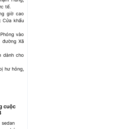
c tế.
ng giờ cao
í: Cửa khẩu
i Phóng vào
a đường Xã
m dành cho
bị hư hỏng,
g cuộc
3
 sedan