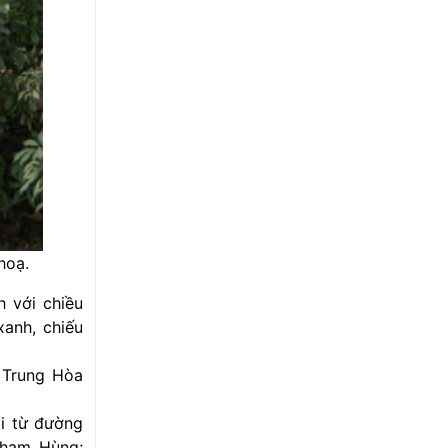
hoạ.
 với chiều
xanh, chiếu
 Trung Hòa
i từ đường
Phạm Hùng;