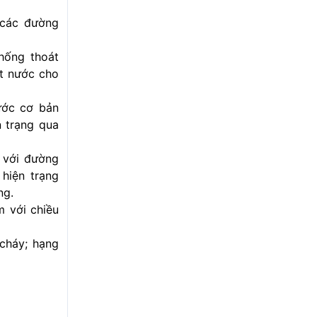
 các đường
hống thoát
át nước cho
ước cơ bản
 trạng qua
 với đường
hiện trạng
ng.
m với chiều
 cháy; hạng