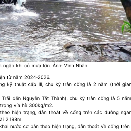
ngập khi có mưa lớn. Ảnh: Vĩnh Nhân.
hiện từ năm 2024-2026.
g kỹ thuật cấp III, chu kỳ tràn cống là 2 năm (thời gia
Trãi đến Nguyễn Tất Thành), chu kỳ tràn cống là 5 năm.
 trọng vỉa hè 300kg/m2.
heo hiện trạng, dẫn thoát về cống trên các đường nga
ài 2.198m.
 khai nước cơ bản theo hiện trạng, dẫn thoát về cống trê