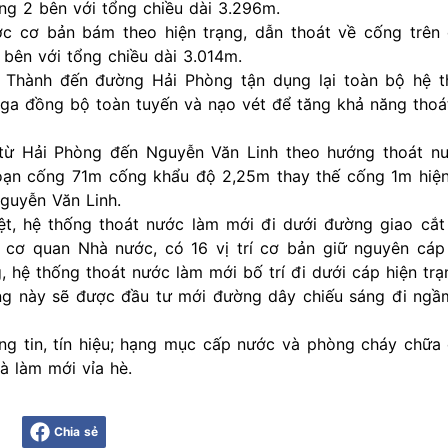
g 2 bên với tổng chiều dài 3.296m.
ớc cơ bản bám theo hiện trạng, dẫn thoát về cống trên
bên với tổng chiều dài 3.014m.
hành đến đường Hải Phòng tận dụng lại toàn bộ hệ t
ố ga đồng bộ toàn tuyến và nạo vét để tăng khả năng tho
từ Hải Phòng đến Nguyễn Văn Linh theo hướng thoát n
oạn cống 71m cống khẩu độ 2,25m thay thế cống 1m hiện
guyễn Văn Linh.
, hệ thống thoát nước làm mới đi dưới đường giao cắt
 cơ quan Nhà nước, có 16 vị trí cơ bản giữ nguyên cáp 
 hệ thống thoát nước làm mới bố trí đi dưới cáp hiện trạ
ng này sẽ được đầu tư mới đường dây chiếu sáng đi ngầ
ng tin, tín hiệu; hạng mục cấp nước và phòng cháy chữa
 làm mới vỉa hè.
Chia sẻ