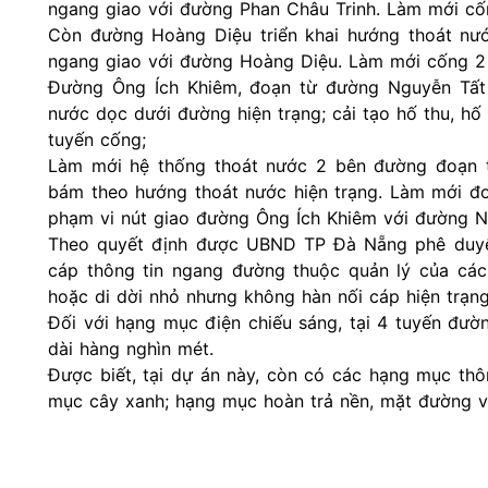
ngang giao với đường Phan Châu Trinh. Làm mới cốn
Còn đường Hoàng Diệu triển khai hướng thoát nư
ngang giao với đường Hoàng Diệu. Làm mới cống 2 
Đường Ông Ích Khiêm, đoạn từ đường Nguyễn Tất T
nước dọc dưới đường hiện trạng; cải tạo hố thu, h
tuyến cống;
Làm mới hệ thống thoát nước 2 bên đường đoạn 
bám theo hướng thoát nước hiện trạng. Làm mới đ
phạm vi nút giao đường Ông Ích Khiêm với đường N
Theo quyết định được UBND TP Đà Nẵng phê duyệt
cáp thông tin ngang đường thuộc quản lý của các
hoặc di dời nhỏ nhưng không hàn nối cáp hiện trạng,
Đối với hạng mục điện chiếu sáng, tại 4 tuyến đườ
dài hàng nghìn mét.
Được biết, tại dự án này, còn có các hạng mục thô
mục cây xanh; hạng mục hoàn trả nền, mặt đường và