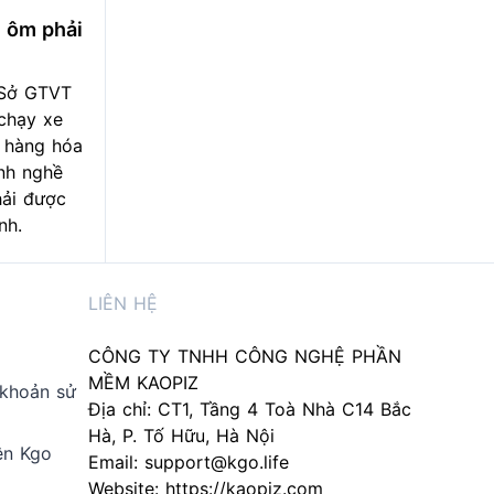
e ôm phải
 Sở GTVT
chạy xe
 hàng hóa
nh nghề
hải được
nh.
LIÊN HỆ
CÔNG TY TNHH CÔNG NGHỆ PHẦN
MỀM KAOPIZ
 khoản sử
Địa chỉ: CT1, Tầng 4 Toà Nhà C14 Bắc
Hà, P. Tố Hữu, Hà Nội
ên Kgo
Email:
support@kgo.life
Website:
https://kaopiz.com