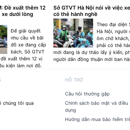
: Đề xuất thêm 12
Sở GTVT Hà Nội nói về việc x
ỗ xe dưới lòng
có thẻ hành nghề
Theo đại diện
Để giải quyết
Hà Nội, người 
nhu cầu về bãi
ôm chở khách,
đỗ xe đang cấp
phải có thẻ hà
bách, Sở GTVT
mới đang là dự thảo lấy ý kiến, p
đề xuất thêm 12 vị
người dân đồng thuận mới ban hà
iều kiện làm nơi đỗ.
S
HỖ TRỢ
Câu hỏi thường gặp
i chúng tôi qua
Chính sách bảo mật và điều
dụng
Hướng dẫn mua bảo hiểm tr