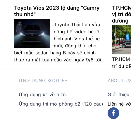
Toyota Vios 2023 lộ dáng "Camry
TP.HCM
thu nhỏ"
vị trí đ
đường
Toyota Thái Lan vừa
công bố video hé lộ
hình ảnh Vios thế hệ
mới, đồng thời cho
biết mẫu sedan hạng B này sẽ chính
TP.HCM 
thức ra mắt toàn cầu vào ngày 9/8 tới.
trí đủ đ
ỨNG DỤNG KGO.LIFE
ABOUT U
Ứng dụng #1 về ô tô.
Giới thiệu
Ứng dụng thi mô phỏng b2 (120 câu)
Liên hệ vớ