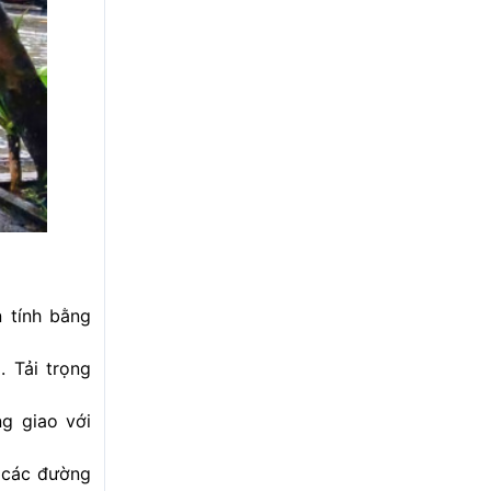
n tính bằng
 Tải trọng
ng giao với
n các đường