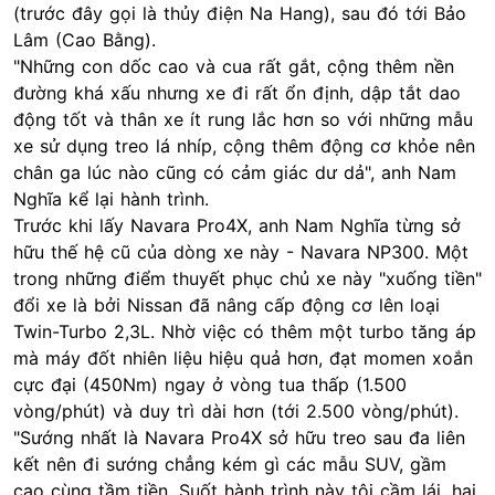
(trước đây gọi là thủy điện Na Hang), sau đó tới Bảo
Lâm (Cao Bằng).
"Những con dốc cao và cua rất gắt, cộng thêm nền
đường khá xấu nhưng xe đi rất ổn định, dập tắt dao
động tốt và thân xe ít rung lắc hơn so với những mẫu
xe sử dụng treo lá nhíp, cộng thêm động cơ khỏe nên
chân ga lúc nào cũng có cảm giác dư dả", anh Nam
Nghĩa kể lại hành trình.
Trước khi lấy Navara Pro4X, anh Nam Nghĩa từng sở
hữu thế hệ cũ của dòng xe này - Navara NP300. Một
trong những điểm thuyết phục chủ xe này "xuống tiền"
đổi xe là bởi Nissan đã nâng cấp động cơ lên loại
Twin-Turbo 2,3L. Nhờ việc có thêm một turbo tăng áp
mà máy đốt nhiên liệu hiệu quả hơn, đạt momen xoắn
cực đại (450Nm) ngay ở vòng tua thấp (1.500
vòng/phút) và duy trì dài hơn (tới 2.500 vòng/phút).
"Sướng nhất là Navara Pro4X sở hữu treo sau đa liên
kết nên đi sướng chẳng kém gì các mẫu SUV, gầm
cao cùng tầm tiền. Suốt hành trình này tôi cầm lái, hai