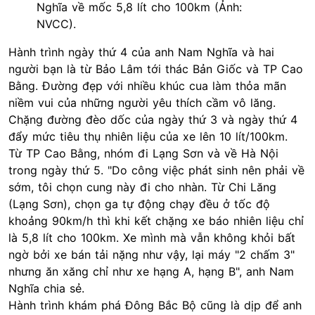
Nghĩa về mốc 5,8 lít cho 100km (Ảnh:
NVCC).
Hành trình ngày thứ 4 của anh Nam Nghĩa và hai
người bạn là từ Bảo Lâm tới thác Bản Giốc và TP Cao
Bằng. Đường đẹp với nhiều khúc cua làm thỏa mãn
niềm vui của những người yêu thích cầm vô lăng.
Chặng đường đèo dốc của ngày thứ 3 và ngày thứ 4
đẩy mức tiêu thụ nhiên liệu của xe lên 10 lít/100km.
Từ TP Cao Bằng, nhóm đi Lạng Sơn và về Hà Nội
trong ngày thứ 5. "Do công việc phát sinh nên phải về
sớm, tôi chọn cung này đi cho nhàn. Từ Chi Lăng
(Lạng Sơn), chọn ga tự động chạy đều ở tốc độ
khoảng 90km/h thì khi kết chặng xe báo nhiên liệu chỉ
là 5,8 lít cho 100km. Xe mình mà vẫn không khỏi bất
ngờ bởi xe bán tải nặng như vậy, lại máy "2 chấm 3"
nhưng ăn xăng chỉ như xe hạng A, hạng B", anh Nam
Nghĩa chia sẻ.
Hành trình khám phá Đông Bắc Bộ cũng là dịp để anh