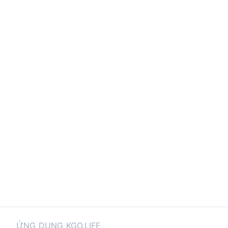
ỨNG DỤNG KGO.LIFE