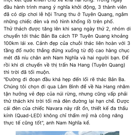
đầu hành trình mang ý nghĩa khởi động, 3 thành viên
đã có dịp chơi lễ hội Trung thu ở Tuyên Quang, ngắm
những chiếc đèn và mô hình khổng lồ trên phố.
Thử thách được tăng lên khi sang ngày thứ 2, nhóm di
chuyển tới thác Bản Ba cách TP Tuyên Quang khoảng
100km lái xe. Cảnh đẹp của chuỗi thác liên hoàn với 3
tầng đổ nước thẳng đứng xuống từ độ cao hàng chục
mét đã níu chân anh Nam Nghĩa và hai người bạn. Để
rồi khi di chuyển về thị trấn Na Hang (Tuyên Quang)
thì trời đã tối muộn.
"Đường đi đoạn đầu khá hẹp đến lối rẽ thác Bản Ba.
Chúng tôi chọn đi qua Lâm Bình để về Na Hang nhằm
tận hưởng vẻ đẹp của núi rừng, nhưng cũng vấp phải
thử thách khi trời tối mà đèn đường lại hạn chế. Được
cái đèn của chiếc Navara này rất ổn, thiết kế đa thấu
kính (Quad-LED) không chỉ thẩm mỹ mà công năng
thực tế cũng tốt", anh Nam Nghĩa kể.