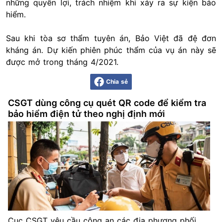
những quyền lợi, trách nhiệm khi xảy ra sự kiện bảo
hiểm.
Sau khi tòa sơ thẩm tuyên án, Bảo Việt đã đệ đơn
kháng án. Dự kiến phiên phúc thẩm của vụ án này sẽ
được mở trong tháng 4/2021.
Chia sẻ
CSGT dùng công cụ quét QR code để kiểm tra
bảo hiểm điện tử theo nghị định mới
Cục CSGT yêu cầu công an các địa phương phối