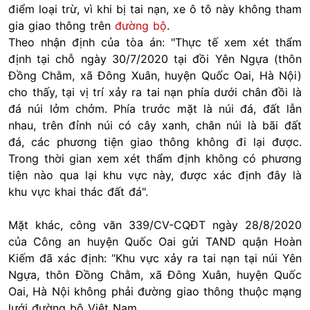
điểm loại trừ, vì khi bị tai nạn, xe ô tô này không tham
gia giao thông trên
đường bộ
.
Theo nhận định của tòa án: "Thực tế xem xét thẩm
định tại chỗ ngày 30/7/2020 tại đồi Yên Ngựa (thôn
Đồng Chằm, xã Đông Xuân, huyện Quốc Oai, Hà Nội)
cho thấy, tại vị trí xảy ra tai nạn phía dưới chân đồi là
đá núi lởm chởm. Phía trước mặt là núi đá, đất lẫn
nhau, trên đỉnh núi có cây xanh, chân núi là bãi đất
đá, các phương tiện giao thông không đi lại được.
Trong thời gian xem xét thẩm định không có phương
tiện nào qua lại khu vực này, được xác định đây là
khu vực khai thác đất đá".
Mặt khác, công văn 339/CV-CQĐT ngày 28/8/2020
của Công an huyện Quốc Oai gửi TAND quận Hoàn
Kiếm đã xác định: “Khu vực xảy ra tai nạn tại núi Yên
Ngựa, thôn Đồng Chằm, xã Đông Xuân, huyện Quốc
Oai, Hà Nội không phải đường giao thông thuộc mạng
lưới đường bộ Việt Nam.